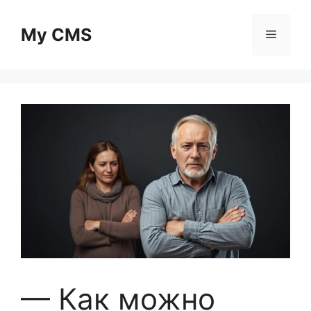
Skip
to
My CMS
Menu
content
— Как можно