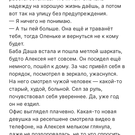
надежду на хорошую жизнь даёшь, а потом
вот так на улицу без предупреждения.
— Я ничего не понимаю.
— А ты пей больше. Она ещё и траванёт
тебя, тогда Оленьке и вернуться не к кому
будет.
Баба Даша встала и пошла метлой шаркать,
будто Алексея нет совсем. Он посидел ещё
немного, пошёл к дому. За час привёл себя в
порядок, посмотрел в зеркало, ужаснулся.
На него смотрел чужой человек — какой-то
старый, худой, больной. Сел за руль,
почувствовал себя увереннее. Да, уже год
он не ездил.
Офис выглядел плачевно. Какая-то новая
девушка на ресепшене смотрела видео в
телефоне, на Алексея мельком глянула,
даже не поздоровалась, не то что спросить,