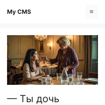
Skip
to
My CMS
Menu
content
— Ты дочь