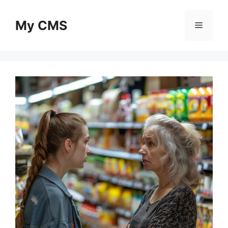
Skip
to
My CMS
Menu
content