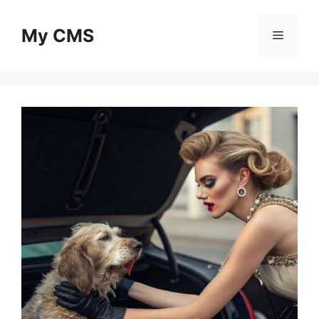
Skip
to
My CMS
Menu
content