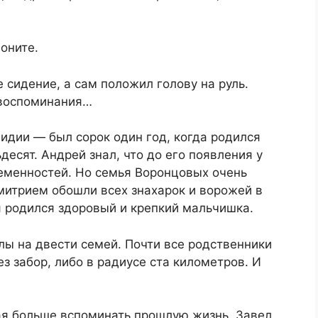
оните.
 сидение, а сам положил голову на руль.
 воспоминания…
идии ― был сорок один год, когда родился
сят. Андрей знал, что до его появления у
еменностей. Но семья Воронцовых очень
митрием обошли всех знахарок и ворожей в
я родился здоровый и крепкий мальчишка.
лы на двести семей. Почти все родственники
з забор, либо в радиусе ста километров. И
лая больше вспоминать прошлую жизнь. Завел