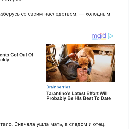
разберусь со своим наследством, ― холодным
тало. Сначала ушла мать, а следом и отец.