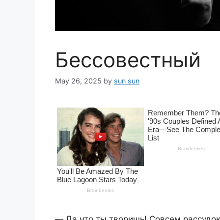
Бессовестный
May 26, 2025
by
sun sun
― Да что ты творишь! Совсем рассудок