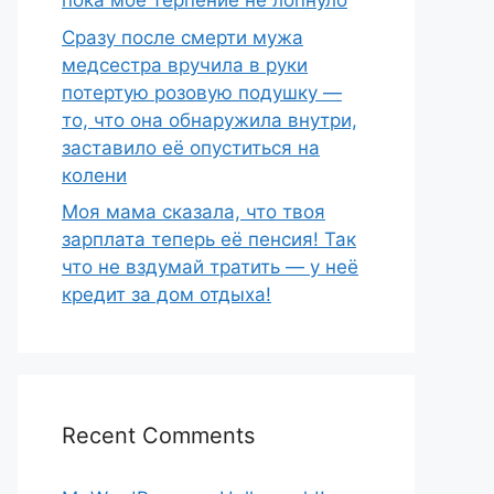
пока моё терпение не лопнуло
Сразу после смерти мужа
медсестра вручила в руки
потертую розовую подушку —
то, что она обнаружила внутри,
заставило её опуститься на
колени
Моя мама сказала, что твоя
зарплата теперь её пенсия! Так
что не вздумай тратить — у неё
кредит за дом отдыха!
Recent Comments