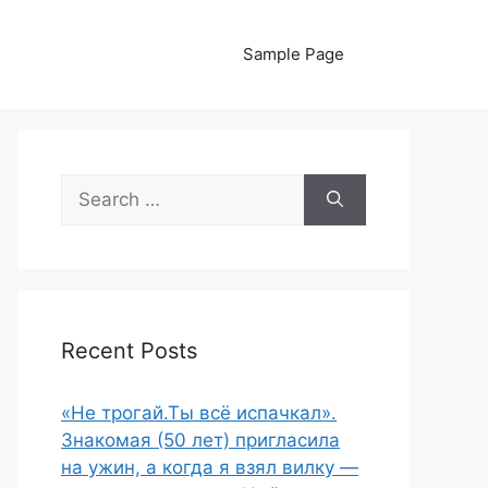
Sample Page
Search
for:
Recent Posts
«Не трогай.Ты всё испачкал».
Знакомая (50 лет) пригласила
на ужин, а когда я взял вилку —