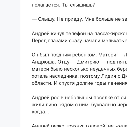
полагается. Ты слышишь?
― Слышу. Не приеду. Мне больше не зв
Андрей кинул телефон на пассажирское
Перед глазами сразу начали мелькать
Он был поздним ребенком. Матери ― Л
Андрюша. Отцу ― Дмитрию ― под пятьде
матери было несколько неудачных бер
хотела наследника, поэтому Лидия с Д
области. И спустя долгие годы лечени
Андрей рос в небольшом поселке от си
жили либо рядом с ним, буквально чере
когда…
Андрей резко тряхнул головой, не же