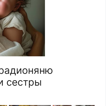
 радионяню
и сестры