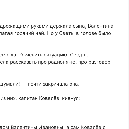
а дрожащими руками держала сына, Валентина
лагая горячий чай. Но у Светы в голове было
смогла объяснить ситуацию. Сердце
мела рассказать про радионяню, про разговор
думали! — почти закричала она.
з них, капитан Ковалёв, кивнул:
 дом Валентины Ивановны, а сам Ковалёв с