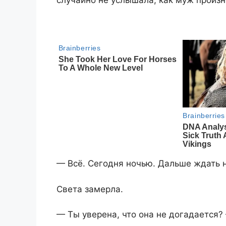
случайно не услышала, как муж произн
— Всё. Сегодня ночью. Дальше ждать н
Света замерла.
— Ты уверена, что она не догадается