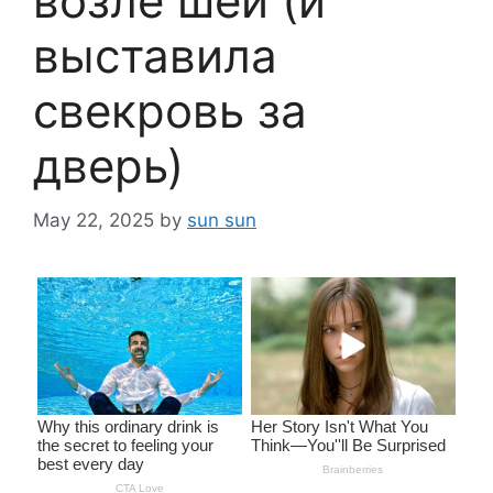
возле шеи (и
выставила
свекровь за
дверь)
May 22, 2025
by
sun sun