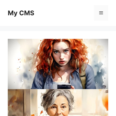
Skip
to
My CMS
Menu
content