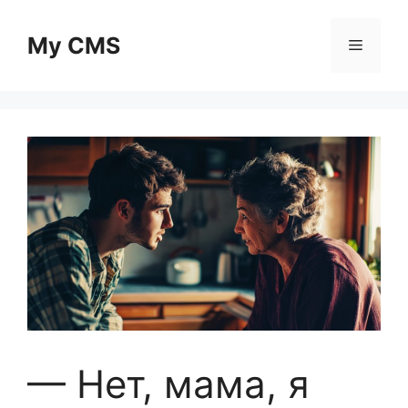
Skip
to
My CMS
Menu
content
— Нет, мама, я