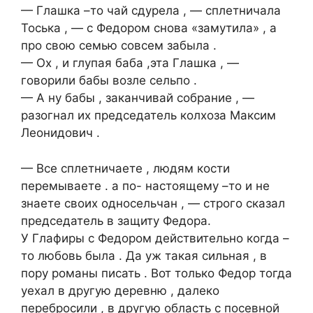
— Глашка –то чай сдурела , — сплетничала
Тоська , — с Федором снова «замутила» , а
про свою семью совсем забыла .
— Ох , и глупая баба ,эта Глашка , —
говорили бабы возле сельпо .
— А ну бабы , заканчивай собрание , —
разогнал их председатель колхоза Максим
Леонидович .
— Все сплетничаете , людям кости
перемываете . а по- настоящему –то и не
знаете своих односельчан , — строго сказал
председатель в защиту Федора.
У Глафиры с Федором действительно когда –
то любовь была . Да уж такая сильная , в
пору романы писать . Вот только Федор тогда
уехал в другую деревню , далеко
перебросили , в другую область с посевной