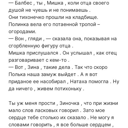
— Балбес , ты , Мишка , коли отца своего
душой не чуешь и не понимаешь .
Они тихонечко прошли на кладбище.
Полинка вела его потаенной тропой –
огородами.
— Вон , гляди , — сказала она, показывая на
сгорбленную фигуру отца .
Мишка прислушался . Он услышал , как отец
разговаривает с кем-то .
— Вот , Зина , такие дела . Так что скоро
Полька наша замуж выйдет . А я вот
приданое ее насобирал , Натаха помогла . Ну
да ничего , живем потихоньку .
Ты уж меня прости , Зиночка , что при жизни
мало слов ласковых говорил . Зато мое
сердце тебе столько их сказало . Не могу я
словами говорить , я все больше сердцем ,