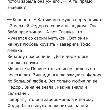
потом забыла она уж его . — А ты прямо
знаешь ?
— Конечно . У Катьки вон муж в передовиках
. Зачем ей Федор со своим выводком . Она
баба практичная . А вот Глашка –то
мучается со своим Митькой . Вот они и
начнут любовь крутить,- заверила Тосю
Лелька .
Зинаиду похоронили . Дети держались
крепко за руки .
Мишатке и Полине только исполнилось по
восемь лет. Зинаида вышла замуж за Федора
по большой любви. Вот только любил ли ее
Федор , Зина не знала , как не знали и
сельчане .
Говорят , что она забеременела и потому
Федор был вынужден жениться на ней.