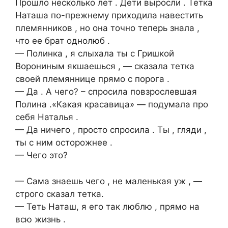
Прошло несколько лет . Дети выросли . Тетка
Наташа по-прежнему приходила навестить
племянников , но она точно теперь знала ,
что ее брат однолюб .
— Полинка , я слыхала ты с Гришкой
Ворониным якшаешься , — сказала тетка
своей племяннице прямо с порога .
— Да . А чего? – спросила повзрослевшая
Полина .«Какая красавица» — подумала про
себя Наталья .
— Да ничего , просто спросила . Ты , гляди ,
ты с ним осторожнее .
— Чего это?
— Сама знаешь чего , не маленькая уж , —
строго сказал тетка.
— Теть Наташ, я его так люблю , прямо на
всю жизнь .