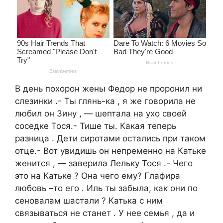
В день похорон жены Федор не проронил ни
слезинки .- Ты глянь-ка , я же говорила не
любил он Зину , — шептала на ухо своей
соседке Тося.- Тише ты. Какая теперь
разница . Дети сиротами остались при таком
отце.- Вот увидишь он непременно на Катьке
женится , — заверила Лельку Тося .- Чего
это на Катьке ? Она чего ему? Глафира
любовь –то его . Иль ты забыла, как они по
сеновалам шастали ? Катька с ним
связываться не станет . У нее семья , да и