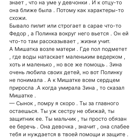
знает , что на уме у девчонки . И к отцу-то
она ближе была . Потому как характеры-то
схожи.
Бывало пилит или строгает в сарае что-то
Федор , а Полинка вокруг него вьется . Он ей
что-то там рассказывает , жизни учит.
А Мишатка возле матери . Где пол подметет
, где воды натаскает маленьким ведерком ,
хоть и маленько , но все же помощь . Зина
очень любила своих детей, но вот Полинку
не понимала . А к Мишатке всем сердцем
приросла .А когда умирала Зина , то сказал
Мишатке .
— Сынок , помру я скоро . Ты за главного
остаешься. Ты уж сестру не обижай, ты
защитник ее. Ты мальчик , ты просто обязан
ее беречь . Она девочка , значит , она слабее
тебя и нуждается в твоей помощи и защите .