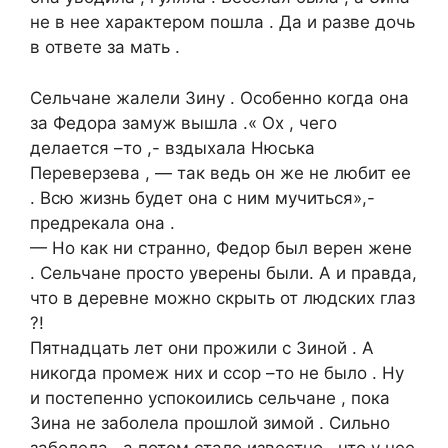
не в нее характером пошла . Да и разве дочь
в ответе за мать .
Сельчане жалели Зину . Особенно когда она
за Федора замуж вышла .« Ох , чего
делается –то ,- вздыхала Нюська
Переверзева , — так ведь он же не любит ее
. Всю жизнь будет она с ним мучиться»,-
предрекала она .
— Но как ни странно, Федор был верен жене
. Сельчане просто уверены были. А и правда,
что в деревне можно скрыть от людских глаз
?!
Пятнадцать лет они прожили с Зиной . А
никогда промеж них и ссор –то не было . Ну
и постепенно успокоились сельчане , пока
Зина не заболела прошлой зимой . Сильно
заболела , а потом стало известно , что у нее