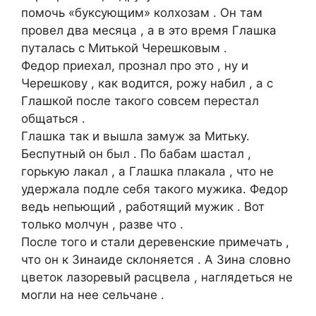
помочь «буксующим» колхозам . Он там
провел два месяца , а в это время Глашка
путалась с Митькой Черешковым .
Федор приехал, прознал про это , ну и
Черешкову , как водится, рожу набил , а с
Глашкой после такого совсем перестал
общаться .
Глашка так и вышла замуж за Митьку.
Беспутный он был . По бабам шастал ,
горькую лакал , а Глашка плакала , что не
удержала подле себя такого мужика. Федор
ведь непьющий , работящий мужик . Вот
только молчун , разве что .
После того и стали деревенские примечать ,
что он к Зинаиде склоняется . А Зина словно
цветок лазоревый расцвела , наглядеться не
могли на нее сельчане .