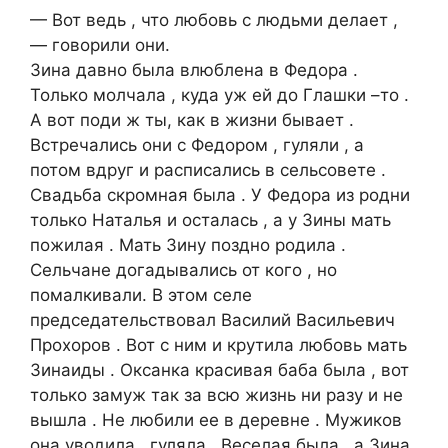
— Вот ведь , что любовь с людьми делает ,
— говорили они.
Зина давно была влюблена в Федора .
Только молчала , куда уж ей до Глашки –то .
А вот поди ж ты, как в жизни бывает .
Встречались они с Федором , гуляли , а
потом вдруг и расписались в сельсовете .
Свадьба скромная была . У Федора из родни
только Наталья и осталась , а у Зины мать
пожилая . Мать Зину поздно родила .
Сельчане догадывались от кого , но
помалкивали. В этом селе
председательствовал Василий Васильевич
Прохоров . Вот с ним и крутила любовь мать
Зинаиды . Оксанка красивая баба была , вот
только замуж так за всю жизнь ни разу и не
вышла . Не любили ее в деревне . Мужиков
она уводила , гуляла . Веселая была , а Зина