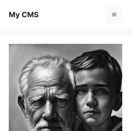
Skip
to
My CMS
Menu
content