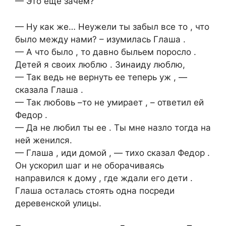
— Это еще зачем?
— Ну как же… Неужели ты забыл все то , что
было между нами? – изумилась Глаша .
— А что было , то давно быльем поросло .
Детей я своих люблю . Зинаиду люблю,
— Так ведь не вернуть ее теперь уж , —
сказала Глаша .
— Так любовь –то не умирает , – ответил ей
Федор .
— Да не любил ты ее . Ты мне назло тогда на
ней женился.
— Глаша , иди домой , — тихо сказал Федор .
Он ускорил шаг и не оборачиваясь
направился к дому , где ждали его дети .
Глаша осталась стоять одна посреди
деревенской улицы.