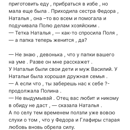
приготовить еду , прибраться в избе , но
мала еще была . Приходила сестра Федора ,
Наталья , она –то во всем и помогала и
подучивала Полю делам хозяйским .
— Тетка Наталья , — как-то спросила Поля ,
— а папка теперь женится , да?
— Не знаю , девонька , что у папки вашего
на уме . Разве он мне расскажет .
У Натальи были свои дети и муж Василий. У
Натальи была хорошая дружная семья .
— А если что , ты заберешь нас к себе ?-
продолжала Полина .
— Не выдумывай . Отец вас любит и никому
в обиду не даст , — сказала Наталья .
А по селу тем временем ползли уже вовсю
слухи о том , что у Федора и Глафиры старая
любовь вновь обрела силу.