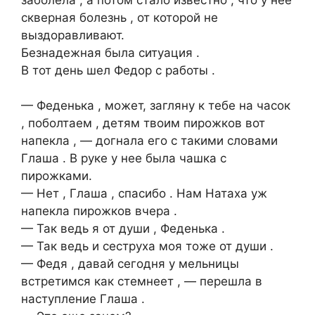
скверная болезнь , от которой не
выздоравливают.
Безнадежная была ситуация .
В тот день шел Федор с работы .
— Феденька , может, загляну к тебе на часок
, поболтаем , детям твоим пирожков вот
напекла , — догнала его с такими словами
Глаша . В руке у нее была чашка с
пирожками.
— Нет , Глаша , спасибо . Нам Натаха уж
напекла пирожков вчера .
— Так ведь я от души , Феденька .
— Так ведь и сеструха моя тоже от души .
— Федя , давай сегодня у мельницы
встретимся как стемнеет , — перешла в
наступление Глаша .