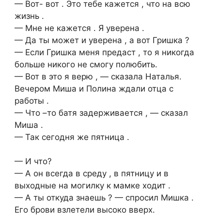
— Вот- вот . Это тебе кажется , что на всю
жизнь .
— Мне не кажется . Я уверена .
— Да ты может и уверена , а вот Гришка ?
— Если Гришка меня предаст , то я никогда
больше никого не смогу полюбить.
— Вот в это я верю , — сказала Наталья.
Вечером Миша и Полина ждали отца с
работы .
— Что –то батя задерживается , — сказал
Миша .
— Так сегодня же пятница .
— И что?
— А он всегда в среду , в пятницу и в
выходные на могилку к мамке ходит .
— А ты откуда знаешь ? — спросил Мишка .
Его брови взлетели высоко вверх.