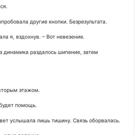
ся.
опробовала другие кнопки. Безрезультата.
ала я, вздохнув. – Вот невезение.
з динамика раздалось шипение, затем
 вторым этажом.
ибудет помощь.
ответ услышала лишь тишину. Связь оборвалась.