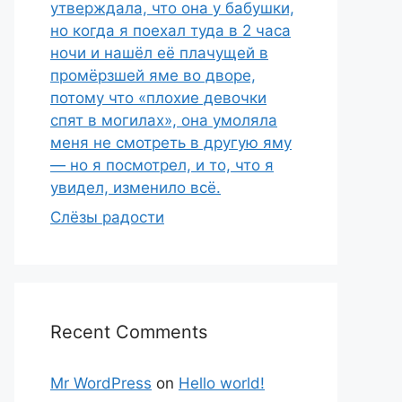
утверждала, что она у бабушки,
но когда я поехал туда в 2 часа
ночи и нашёл её плачущей в
промёрзшей яме во дворе,
потому что «плохие девочки
спят в могилах», она умоляла
меня не смотреть в другую яму
— но я посмотрел, и то, что я
увидел, изменило всё.
Слёзы радости
Recent Comments
Mr WordPress
on
Hello world!