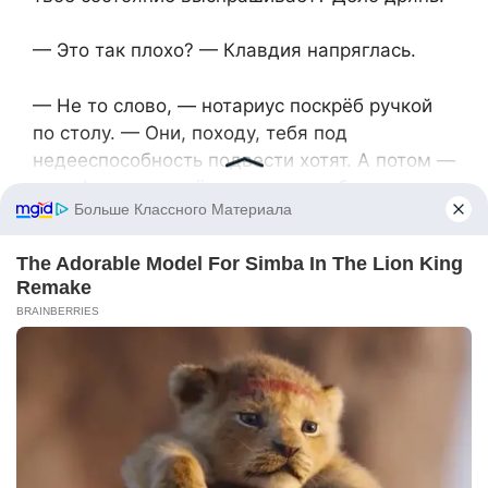
— Это так плохо? — Клавдия напряглась.
— Не то слово, — нотариус поскрёб ручкой
по столу. — Они, походу, тебя под
недееспособность подвести хотят. А потом —
р-раз! — и муженёк заявит, что общим
имуществом распоряжается.
— Но это же моя квартира! Добрачная —
голос Клавдии дрогнул.
— Вот именно, что твоя, — кивнул Анатолий
Петрович. — Иначе бы так не суетились.
Слушай, я знаю одного толкового юриста…
— А документы? Как без них? — вклинился