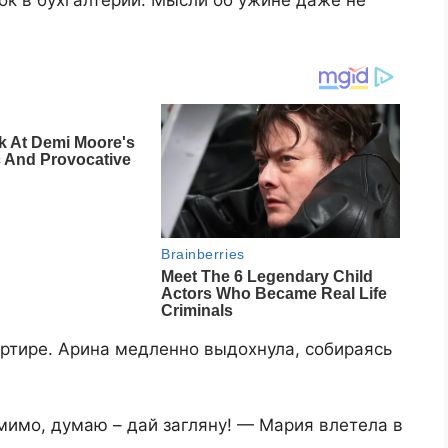
ок в бухгалтерии. Мысли об ужине даже не
артире. Арина медленно выдохнула, собираясь
мимо, думаю – дай загляну! — Мария влетела в