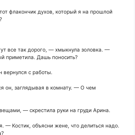
от флакончик духов, который я на прошлой
?
тут все так дорого, — хмыкнула золовка. —
ный приметила. Дашь поносить?
н вернулся с работы.
 он, заглядывая в комнату. — О чем
вещами, — скрестила руки на груди Арина.
. — Костик, объясни жене, что делиться надо.
а?