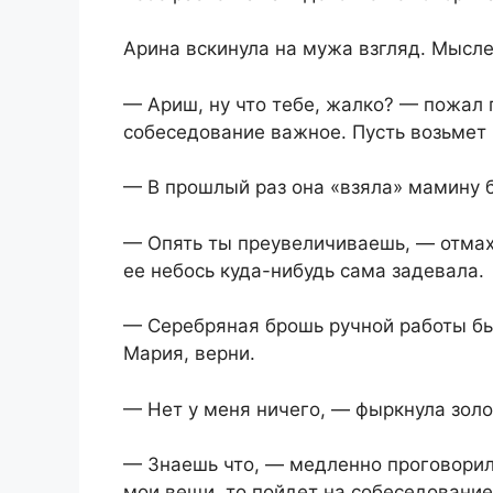
Арина вскинула на мужа взгляд. Мысл
— Ариш, ну что тебе, жалко? — пожал 
собеседование важное. Пусть возьмет
— В прошлый раз она «взяла» мамину б
— Опять ты преувеличиваешь, — отма
ее небось куда-нибудь сама задевала.
— Серебряная брошь ручной работы бы
Мария, верни.
— Нет у меня ничего, — фыркнула золов
— Знаешь что, — медленно проговорила
мои вещи, то пойдет на собеседование