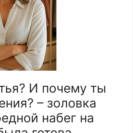
атья? И почему ты
ения? – золовка
едной набег на
была готова