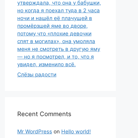
утверждала, что она у бабушки,
но когда я поехал туда в 2 часа
ночи и нашёл её плачущей в
промёрзшей яме во дворе,
потому что «плохие девочки
спят в могилах», она умоляла
меня не смотреть в другую яму
— но я посмотрел, и то, что я
увидел, изменило всё.
Слёзы радости
Recent Comments
Mr WordPress
on
Hello world!