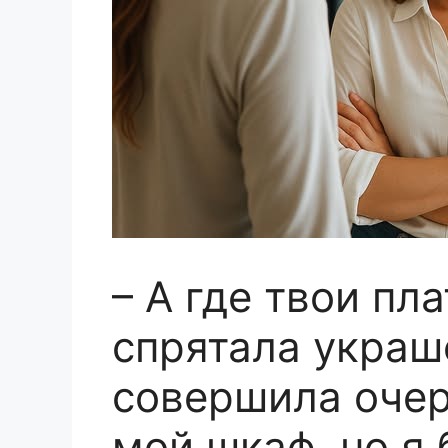
– А где твои пл
спрятала украш
совершила очер
мой шкаф, но я 