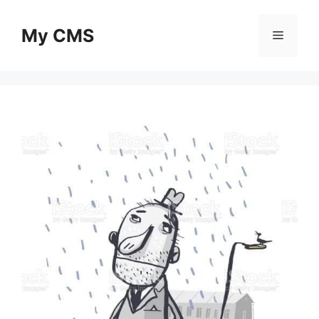
Skip
to
My CMS
Menu
content