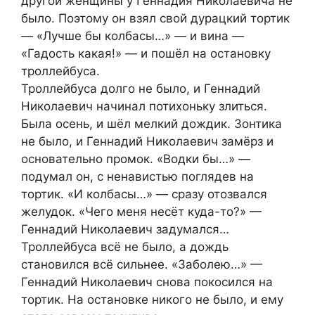
другой женщины у Геннадия Николаевича не
было. Поэтому он взял свой дурацкий тортик
— «Лучше бы колбасы…» — и вина —
«Гадость какая!» — и пошёл на остановку
троллейбуса.
Троллейбуса долго не было, и Геннадий
Николаевич начинал потихоньку злиться.
Была осень, и шёл мелкий дождик. Зонтика
не было, и Геннадий Николаевич замёрз и
основательно промок. «Водки бы…» —
подумал он, с ненавистью поглядев на
тортик. «И колбасы…» — сразу отозвался
желудок. «Чего меня несёт куда-то?» —
Геннадий Николаевич задумался…
Троллейбуса всё не было, а дождь
становился всё сильнее. «Заболею…» —
Геннадий Николаевич снова покосился на
тортик. На остановке никого не было, и ему