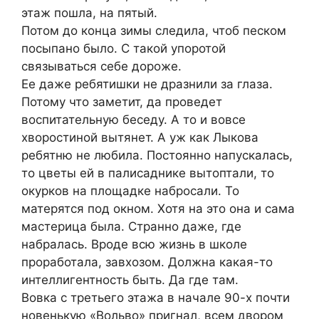
этаж пошла, на пятый.
Потом до конца зимы следила, чтоб песком
посыпано было. С такой упоротой
связываться себе дороже.
Ее даже ребятишки не дразнили за глаза.
Потому что заметит, да проведет
воспитательную беседу. А то и вовсе
хворостиной вытянет. А уж как Лыкова
ребятню не любила. Постоянно напускалась,
то цветы ей в палисаднике вытоптали, то
окурков на площадке набросали. То
матерятся под окном. Хотя на это она и сама
мастерица была. Странно даже, где
набралась. Вроде всю жизнь в школе
проработала, завхозом. Должна какая-то
интеллигентность быть. Да где там.
Вовка с третьего этажа в начале 90-х почти
новенькую «Вольво» пригнал, всем двором