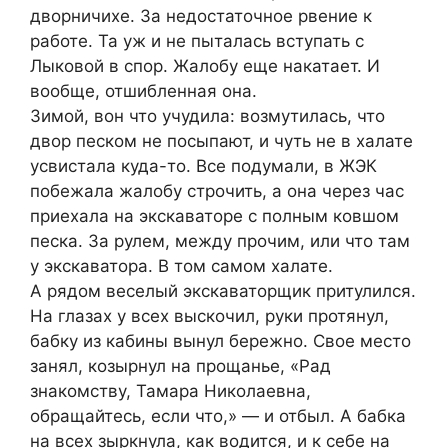
дворничихе. За недостаточное рвение к
работе. Та уж и не пыталась вступать с
Лыковой в спор. Жалобу еще накатает. И
вообще, отшибленная она.
Зимой, вон что учудила: возмутилась, что
двор песком не посыпают, и чуть не в халате
усвистала куда-то. Все подумали, в ЖЭК
побежала жалобу строчить, а она через час
приехала на экскаваторе с полным ковшом
песка. За рулем, между прочим, или что там
у экскаватора. В том самом халате.
А рядом веселый экскаваторщик притулился.
На глазах у всех выскочил, руки протянул,
бабку из кабины вынул бережно. Свое место
занял, козырнул на прощанье, «Рад
знакомству, Тамара Николаевна,
обращайтесь, если что,» — и отбыл. А бабка
на всех зыркнула, как водится, и к себе на