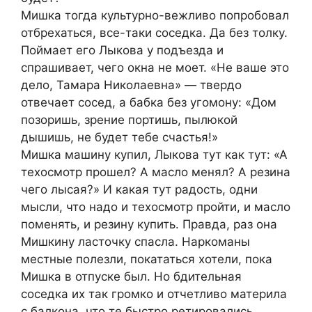
Мишка тогда культурно-вежливо попробовал
отбрехаться, все-таки соседка. Да без толку.
Поймает его Лыкова у подъезда и
спрашивает, чего окна не моет. «Не ваше это
дело, Тамара Николаевна» — твердо
отвечает сосед, а бабка без угомону: «Дом
позоришь, зрение портишь, пылюкой
дышишь, не будет тебе счастья!»
Мишка машину купил, Лыкова тут как тут: «А
техосмотр прошел? А масло менял? А резина
чего лысая?» И какая тут радость, одни
мысли, что надо и техосмотр пройти, и масло
поменять, и резину купить. Правда, раз она
Мишкину ласточку спасла. Наркоманы
местные полезли, покататься хотели, пока
Мишка в отпуске был. Но бдительная
соседка их так громко и отчетливо материла
с балкона, что те быстро ретировались.