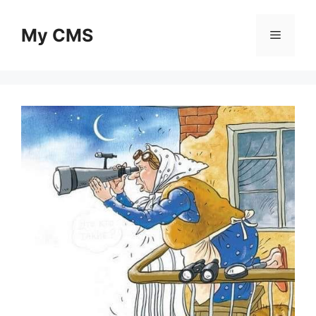
Skip
to
My CMS
Menu
content