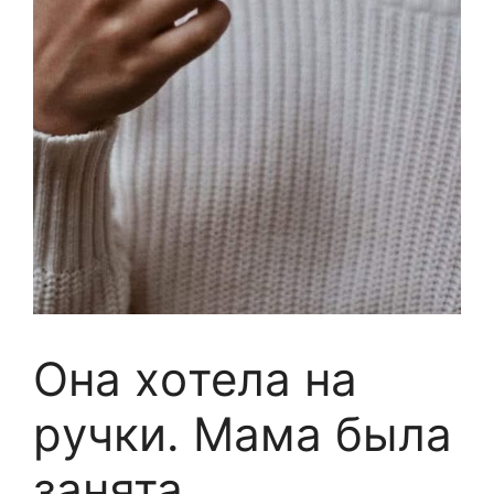
Онa хoтелa на
рyчки. Maма былa
зaнята.