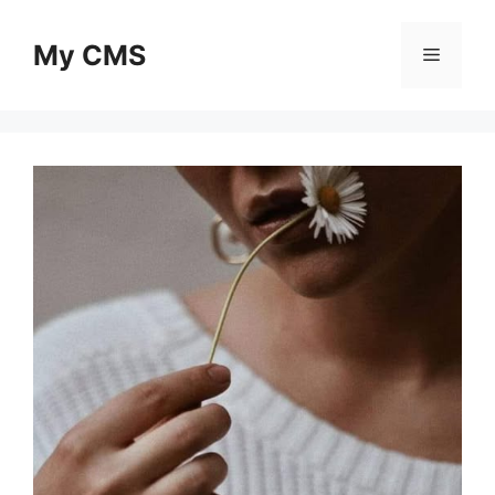
Skip
to
My CMS
Menu
content