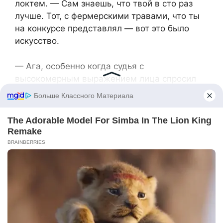
локтем. — Сам знаешь, что твой в сто раз
лучше. Тот, с фермерскими травами, что ты
на конкурсе представлял — вот это было
искусство.
— Ага, особенно когда судья с
высокомерным выражением лица спросил
про рецепт, а я ответил: «Дед научил,
деревенский повар», — рассмеялся Матвей.
— У него чуть монокль не выпал.
Наш дом давно не тот, что прежде. Новая
кровля, веранда вдвое просторнее, свежая
краска на стенах, и всюду — горшки с
ароматными травами, которые я выращиваю
для своей маленькой фермы. Шитье ушло на
второй план.