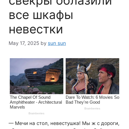
свёкры облазили
все шкафы
невестки
May 17, 2025
by
sun sun
— Мечи на стол, невестушка! Мы ж с дороги,