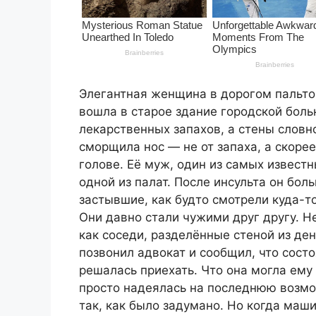
Элегантная женщина в дорогом пальто
вошла в старое здание городской боль
лекарственных запахов, а стены словно
сморщила нос — не от запаха, а скоре
голове. Её муж, один из самых извест
одной из палат. После инсульта он бол
застывшие, как будто смотрели куда-то
Они давно стали чужими друг другу. Н
как соседи, разделённые стеной из ден
позвонил адвокат и сообщил, что сост
решалась приехать. Что она могла ему
просто надеялась на последнюю возмо
так, как было задумано. Но когда маш