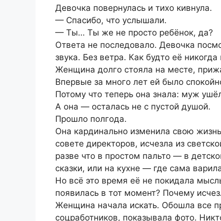
Девочка повернулась и тихо кивнула.
— Спасибо, что услышали.
— Ты… Ты же не просто ребёнок, да?
Ответа не последовало. Девочка посмо
звука. Без ветра. Как будто её никогда 
Женщина долго стояла на месте, прижа
Впервые за много лет ей было спокойн
Потому что теперь она знала: муж ушё
А она — осталась не с пустой душой.
Прошло полгода.
Она кардинально изменила свою жизнь:
совете директоров, исчезла из светск
разве что в простом пальто — в детско
сказки, или на кухне — где сама варил
Но всё это время её не покидала мысл
появилась в тот момент? Почему исчез
Женщина начала искать. Обошла все п
соцработников, показывала фото. Никто