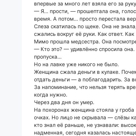
впервые за много лет взяла его за рук
— Я… прости, — прошептала она, голос 
время. А потом… просто перестала вер
Слеза скатилась по щеке. Она не знала
сжались вокруг её руки. Как ответ. Как
Мимо прошла медсестра. Она посмотре
— Кто это? — удивлённо спросила она.
пропуска…
Но на лавке уже никого не было.
Женщина сжала деньги в кулаке. Почем
отдать деньги — а поблагодарить. За в
За напоминание, что нельзя терять вре
когда нужно.
Через два дня он умер.
На похоронах женщина стояла у гроба 
очках. Но лицо не скрывала — слёзы ка
кто знал её раньше, не узнавали: высо
надменная, сегодня казалась настояще