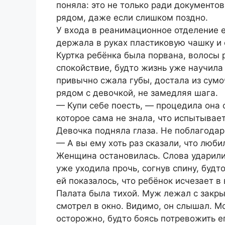
поняла: это не только ради документо
рядом, даже если слишком поздно.
У входа в реанимационное отделение е
держала в руках пластиковую чашку и 
Куртка ребёнка была порвана, волосы 
спокойствие, будто жизнь уже научил
привычно сжала губы, достала из сумо
рядом с девочкой, не замедляя шага.
— Купи себе поесть, — процедила она с
которое сама не знала, что испытывает
Девочка подняла глаза. Не поблагодари
— А вы ему хоть раз сказали, что люби
Женщина остановилась. Слова ударили 
уже уходила прочь, согнув спину, будт
ей показалось, что ребёнок исчезает в 
Палата была тихой. Муж лежал с закр
смотрел в окно. Видимо, он слышал. 
осторожно, будто боясь потревожить е