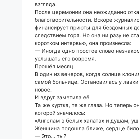
взгляда.
После церемонии она неожиданно отказ
благотворительности. Вскоре журналис
финансирует приюты для бездомных де
следствием горя. Но она ни разу не с
коротком интервью, она произнесла:
— Иногда одно простое слово незнако
услышать его вовремя.
Прошёл месяц.
В один из вечеров, когда солнце клони
самой больнице. Остановилась у лавки,
новое.
И вдруг заметила её.
Та же куртка, те же глаза. Но теперь 
которой значилось:
«Ангелам в белых халатах и душам, у
Женщина подошла ближе, сердце билос
— Это… ты?