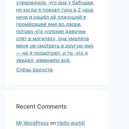
утверждала, что она у бабушки,
но когда я поехал туда в 2 часа
ночи и нашёл её плачущей в
промёрзшей яме во дворе,
потому что «плохие девочки
спят в могилах», она умоляла
меня не смотреть в другую яму
— но я посмотрел, и то, что я
увидел, изменило всё.
Слёзы радости
Recent Comments
Mr WordPress
on
Hello world!