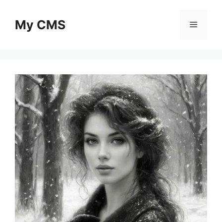
Skip
to
My CMS
Menu
content