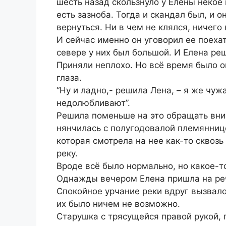
шесть назад скользнуло у Елены некое
есть зазноба. Тогда и скандал был, и 
вернуться. Ни в чем не клялся, ничего
И сейчас именно он уговорил ее поехат
севере у них был большой. И Елена реш
Приняли неплохо. Но всё время было о
глаза.
“Ну и ладно,- решила Лена, – я же чуж
недолюбливают”.
Решила поменьше на это обращать вним
нянчилась с полугодовалой племянниц
которая смотрела на нее как-то сквозь
реку.
Вроде всё было нормально, но какое-т
Однажды вечером Елена пришла на реч
Спокойное урчание реки вдруг вызвало 
их было ничем не возможно.
Старушка с трясущейся правой рукой, 