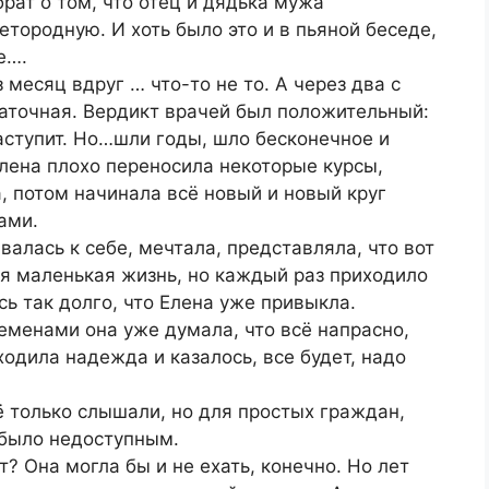
рат о том, что отец и дядька мужа
етородную. И хоть было это и в пьяной беседе,
е….
месяц вдруг … что-то не то. А через два с
маточная. Вердикт врачей был положительный:
аступит. Но…шли годы, шло бесконечное и
ена плохо переносила некоторые курсы,
, потом начинала всё новый и новый круг
ами.
лась к себе, мечтала, представляла, что вот
я маленькая жизнь, но каждый раз приходило
ь так долго, что Елена уже привыкла.
еменами она уже думала, что всё напрасно,
одила надежда и казалось, все будет, надо
ё только слышали, но для простых граждан,
 было недоступным.
т? Она могла бы и не ехать, конечно. Но лет