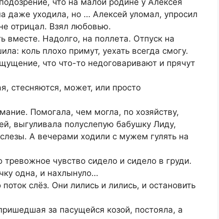
 подозрение, что на малой родине у Алексея
она даже уходила, но … Алексей уломал, упросил
 не отрицал. Взял любовью.
ь вместе. Надолго, на поллета. Отпуск на
ила: коль плохо примут, уехать всегда смогу.
щущение, что что-то недоговаривают и прячут
ая, стесняются, может, или просто
ание. Помогала, чем могла, по хозяйству,
ей, выгуливала полуслепую бабушку Лиду,
 слезы. А вечерами ходили с мужем гулять на
о тревожное чувство сидело и сидело в груди.
ку одна, и нахлынуло…
поток слёз. Они лились и лились, и остановить
пришедшая за пасущейся козой, постояла, а