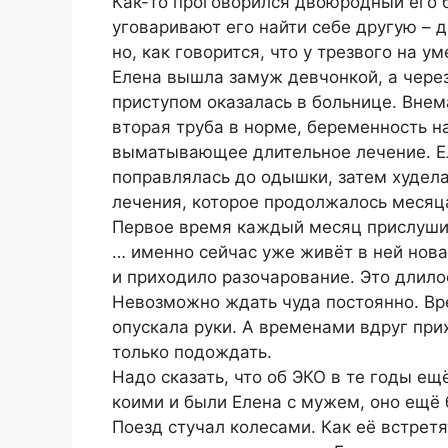
Как-то проговорился двоюродный его б
уговаривают его найти себе другую – д
но, как говорится, что у трезвого на ум
Елена вышла замуж девчонкой, а через 
приступом оказалась в больнице. Вне
вторая труба в норме, беременность н
выматывающее длительное лечение. Ел
поправлялась до одышки, затем худела
лечения, которое продолжалось месяц
Первое время каждый месяц прислушива
… именно сейчас уже живёт в ней нова
и приходило разочарование. Это длилос
Невозможно ждать чуда постоянно. Вр
опускала руки. А временами вдруг прих
только подождать.
Надо сказать, что об ЭКО в те годы ещ
коими и были Елена с мужем, оно ещё
Поезд стучал колесами. Как её встретя