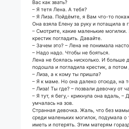
Вас как звать?
– Я тетя Лена. А тебя?
– Я Лиза. Пойдёмте, я Вам что-то пока
Она взяла Елену за руку и потащила в 
– Смотрите, какие маленькие могилки.
крестик погладить. Давайте.
– Зачем это? – Лена не понимала наст
– Надо надо. Чтобы не бояться.
Лена не боялась нисколько. И больше 
подошла и погладила крестик, а потом 
– Лиза, а к кому ты пришла?
– Я к маме. Но она далеко отсюда, на 
– Лиза! Ты где? – позвали девочку от ч
– Я тут, я бегу,- крикнула она вдаль, –
умчалась на зов.
Странная девочка. Жаль, что без мамы
среди маленьких могилок, подумала о 
иметь и потерять. Этим матерям горазд