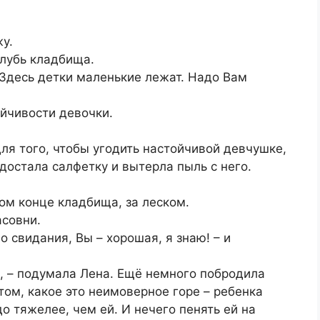
жу.
глубь кладбища.
 Здесь детки маленькие лежат. Надо Вам
ойчивости девочки.
для того, чтобы угодить настойчивой девчушке,
достала салфетку и вытерла пыль с него.
том конце кладбища, за леском.
асовни.
 До свидания, Вы – хорошая, я знаю! – и
, – подумала Лена. Ещё немного побродила
том, какое это неимоверное горе – ребенка
о тяжелее, чем ей. И нечего пенять ей на