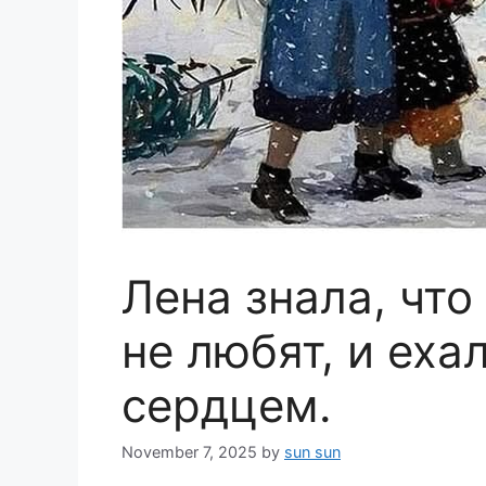
Лена знала, что
не любят, и еха
сердцем.
November 7, 2025
by
sun sun