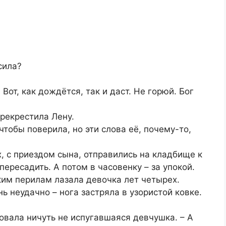
сила?
 Вот, как дождётся, так и даст. Не горюй. Бог
рекрестила Лену.
чтобы поверила, но эти слова её, почему-то,
х, с приездом сына, отправились на кладбище к
пересадить. А потом в часовенку – за упокой.
ким перилам лазала девочка лет четырех.
ь неудачно – нога застряла в узористой ковке.
ровала ничуть не испугавшаяся девчушка. – А