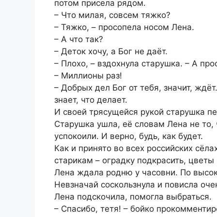
потом присела рядом.
– Что милая, совсем тяжко?
– Тяжко, – просопела носом Лена.
– А что так?
– Деток хочу, а Бог не даёт.
– Плохо, – вздохнула старушка. – А про
– Миллионы раз!
– Добрых дел Бог от тебя, значит, ждёт.
знает, что делает.
И своей трясущейся рукой старушка пе
Старушка ушла, её словам Лена не то, 
успокоили. И верно, будь, как будет.
Как и принято во всех российских сёла
старикам – оградку подкрасить, цветы 
Лена ждала родню у часовни. По высо
Невзначай соскользнула и повисла очен
Лена подскочила, помогла выбраться.
– Спасибо, тетя! – бойко прокомменти