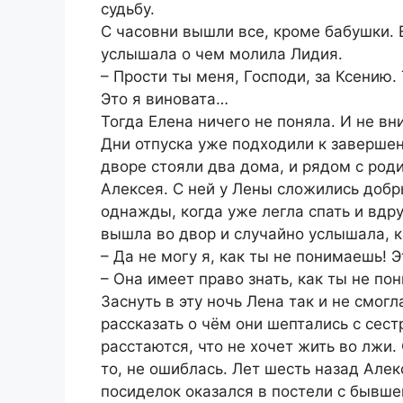
судьбу.
С часовни вышли все, кроме бабушки. Е
услышала о чем молила Лидия.
– Прости ты меня, Господи, за Ксению. 
Это я виновата…
Тогда Елена ничего не поняла. И не вн
Дни отпуска уже подходили к завершен
дворе стояли два дома, и рядом с род
Алексея. С ней у Лены сложились добр
однажды, когда уже легла спать и вдру
вышла во двор и случайно услышала, к
– Да не могу я, как ты не понимаешь! Э
– Она имеет право знать, как ты не по
Заснуть в эту ночь Лена так и не смог
рассказать о чём они шептались с сест
расстаются, что не хочет жить во лжи.
то, не ошиблась. Лет шесть назад Але
посиделок оказался в постели с бывшей