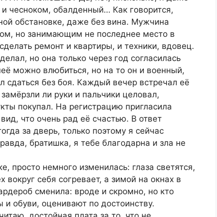
м и чесноком, обалденный… Как говорится,
ной обстановке, даже без вина. Мужчина
ом, но занимающим не последнее место в
елать ремонт и квартиры, и техники, вдовец.
делал, но она только через год согласилась
 неё можно влюбиться, но на то он и военный,
л сдаться без боя. Каждый вечер встречал её
е замёрзли ли руки и пальчики целовал,
укты покупал. На регистрацию пригласила
 вид, что очень рад её счастью. В ответ
огда за дверь, только поэтому я сейчас
правда, братишка, я тебе благодарна и зла не
е, просто немного изменилась: глаза светятся,
х вокруг себя согревает, а зимой на окнах в
ардероб сменила: вроде и скромно, но кто
 и обуви, оценивают по достоинству.
читаю, достойная плата за то, что не