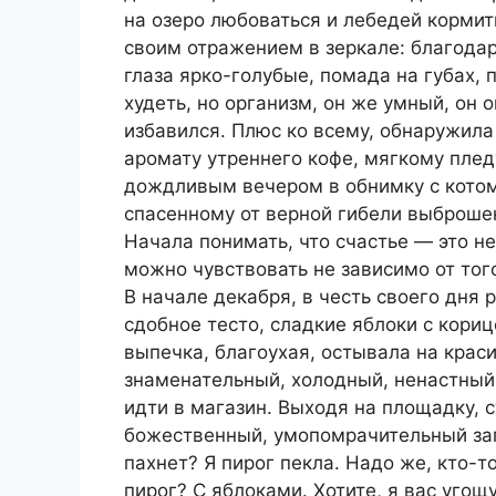
на озеро любоваться и лебедей кормить
своим отражением в зеркале: благода
глаза ярко-голубые, помада на губах, 
худеть, но организм, он же умный, он 
избавился. Плюс ко всему, обнаружила
аромату утреннего кофе, мягкому плед
дождливым вечером в обнимку с котом
спасенному от верной гибели выброше
Начала понимать, что счастье — это не 
можно чувствовать не зависимо от тог
В начале декабря, в честь своего дня
сдобное тесто, сладкие яблоки с кори
выпечка, благоухая, остывала на краси
знаменательный, холодный, ненастный
идти в магазин. Выходя на площадку, с
божественный, умопомрачительный запа
пахнет? Я пирог пекла. Надо же, кто-т
пирог? С яблоками. Хотите, я вас угощу