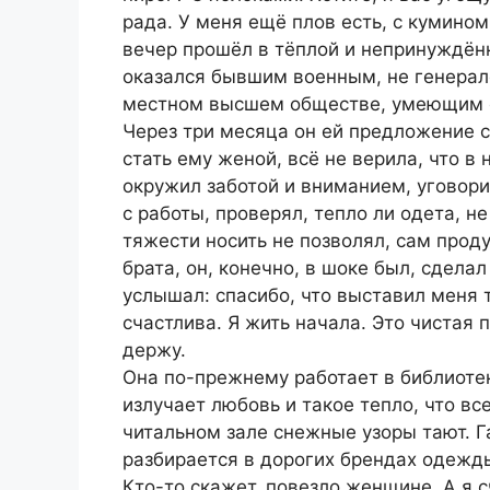
рада. У меня ещё плов есть, с кумино
вечер прошёл в тёплой и непринуждён
оказался бывшим военным, не генерал
местном высшем обществе, умеющим сд
Через три месяца он ей предложение с
стать ему женой, всё не верила, что в
окружил заботой и вниманием, уговори
с работы, проверял, тепло ли одета, н
тяжести носить не позволял, сам прод
брата, он, конечно, в шоке был, сделал
услышал: спасибо, что выставил меня т
счастлива. Я жить начала. Это чистая 
держу.
Она по-прежнему работает в библиотек
излучает любовь и такое тепло, что все
читальном зале снежные узоры тают. Г
разбирается в дорогих брендах одежды
Кто-то скажет, повезло женщине. А я с