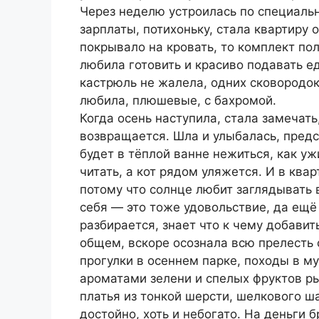
Через неделю устроилась по специальн
зарплаты, потихоньку, стала квартиру о
покрывало на кровать, то комплект пол
любила готовить и красиво подавать е
кастрюль не жалела, одних сковородок 
любила, плюшевые, с бахромой.
Когда осень наступила, стала замечать
возвращается. Шла и улыбалась, предст
будет в тёплой ванне нежиться, как ужи
читать, а кот рядом уляжется. И в квар
потому что солнце любит заглядывать в
себя — это тоже удовольствие, да ещё 
разбирается, знает что к чему добавит
общем, вскоре осознала всю прелесть
прогулки в осеннем парке, походы в м
ароматами зелени и спелых фруктов ры
платья из тонкой шерсти, шелкового ш
достойно, хоть и небогато. На деньги 