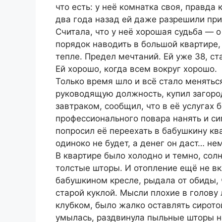
что есть: у неё комнатка своя, правда
два года назад ей даже разрешили при
Считала, что у неё хорошая судьба — о
порядок наводить в большой квартире,
тепле. Предел мечтаний. Ей уже 38, ст
Ей хорошо, когда всем вокруг хорошо.
Только время шло и всё стало меняться
руководящую должность, купил загород
завтраком, сообщил, что в её услугах 
профессионального повара нанять и с
попросил её переехать в бабушкину ква
одиноко не будет, а денег он даст… не
В квартире было холодно и темно, солн
толстые шторы. И отопление ещё не вк
бабушкином кресле, рыдала от обиды,
старой куклой. Мысли плохие в голову
клубком, было жалко оставлять сирото
умылась, раздвинула пыльные шторы на