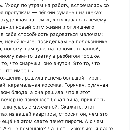
. Уходя по утрам на работу, встречалась со
ря прогулкам — лёгкий румянец на щеках,
похудевшая на три кг, хотя казалось нечему
оценил новый ритм жизни и от лишнего
 в себе способность радоваться мелочам:
у, новой книге, посиделкам на подоконнике
, новому шампуню на полочке в ванной,
нному кем-то цветку в разбитом горшке.
то, что снаружи, оно внутри. Это то, что
о, что имеешь.
 рождения, решила испечь большой пирог:
цей, карамельная корочка. Горячая, румяная
вом блюде, а она решила, что в этот
 вечер не помешает бокал вина, пришлось
толкнулась с мужчиной. Скажите, этот
х из вашей квартиры, спросил он, чем это
о ещё на этом свете печёт пироги. А с чем
. А я не помешаю? Да, нет, нисколько, я даже