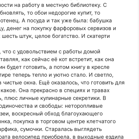
ости на работу в местную библиотеку. С
бновлять, то обои недорогие купит, то
отенец. А посуда и так уже была: бабушка
ду, денег на покупку фарфоровых сервизов и
шесть штук, целое богатство. И скатерти
, что с удовольствием с работы домой
авляя, как сейчас её кот встретит, как она
н будет готовить, а потом книгу в кресле
тире теперь тепло и уютно стало. И светло,
 чистые окна. Ещё оказалось, что готовить для
какое. Она прекрасно в специях и травах
ь, плюс личные кулинарные секретики. В
 одиночества и свободы: неторопливые
узеи, воскресный обход благоухающего
нка, покупка в торговом центре клетчатого
арфика, сумочки. Старалась выглядеть
брата велосипед приобрела, в выходные ездила