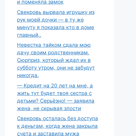
и поменяла замок
Свекровь вырвала игрушку из
рук моей дочки — в ту же
минуту я показала кто в доме
главный..
Невестка тайком сдала мою
дачу своим родственникам.
Сюрприз, который ждал их в
субботу утром, они не забудут
никогда.
— Кредит на 20 лет на мне, а
жить тут будет твоя сестра с
детьми? Серьёзно! — заявила
жена, не скрывая злости
Свекровь осталась без доступа
к деньгам, когда жена закрыла
счета и заставила мужа