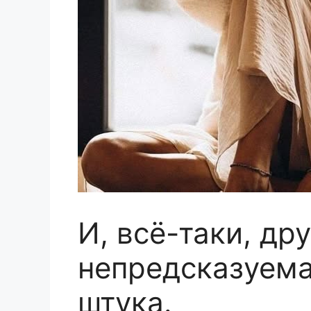
И, всё-таки, др
непредсказуема
штука.