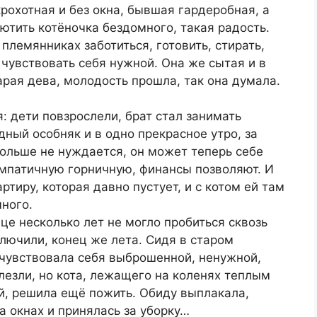
 крохотная и без окна, бывшая гардеробная, а
ютить котёночка бездомного, такая радость.
 племянниках заботиться, готовить, стирать,
 чувствовать себя нужной. Она же сытая и в
арая дева, молодость прошла, так она думала.
: дети повзрослели, брат стал занимать
ный особняк и в одно прекрасное утро, за
больше не нуждается, он может теперь себе
импатичную горничную, финансы позволяют. И
ртиру, которая давно пустует, и с котом ей там
много.
це несколько лет не могло пробиться сквозь
лючили, конец же лета. Сидя в старом
 чувствовала себя выброшенной, ненужной,
 лезли, но кота, лежащего на коленях теплым
й, решила ещё пожить. Обиду выплакала,
 окнах и принялась за уборку…