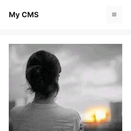
Skip
to
My CMS
Menu
content