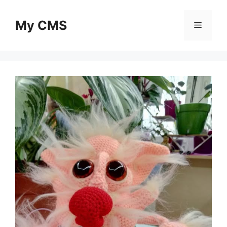
Skip
to
My CMS
Menu
content