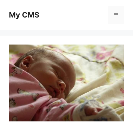
Skip
to
My CMS
Menu
content