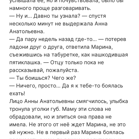
услышала её, но и почувствовала, было бы
намного проще разговаривать.
― Ну и… Давно ты узнала? ― спустя
несколько минут не выдержала Анна
Анатольевна.
― Да пару недель назад где-то… ― потерев
ладони друг о друга, ответила Марина,
съежившись на табуретке, как нашкодившая
пятиклашка. ― Отцу только пока не
рассказывай, пожалуйста.
― Ты боишься? Чего же?
― Ничего, просто… Да я к тебе-то боялась
ехать!
Лицо Анны Анатольевны смягчилось, улыбка
тронула уголки губ. Маму эти слова не
обрадовали, но и злиться она права не
имела. Не этого от неё ждет Марина, не это
ей нужно. Не в первый раз Марина боялась