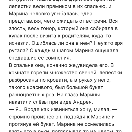
лепестки вели прямиком в их спальню, и
Марина неловко улыбалась, едва
представляя, чего ожидать от встречи. Вся
злость, весь гонор, который она собирала в
кулак после визита к родителям, куда-то
исчезли. Ошиблась ли она в нем? Неужто зря
ругала? С каждым шагом Марина ощущала
снедавшие её сомнения.
В спальне она, конечно же,увидела его. В
комнате горели множество свечей, лепестки
разбросаны по кровати, а в руках у него,
такого красивого, был большой букет
разноцветных роз. На глаза Марины
накатили слёзы при виде Андрея.
― Я… Вроде как извиниться хочу, милая, ―
скромно произнёс он, подойдя к Марине и
протянув ей букет. Марина не осмелилась
взять его в руки, поглядывая то на цветы, то