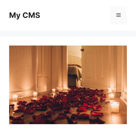
Skip
to
My CMS
Menu
content