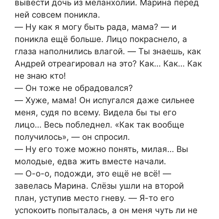
вывести дочь из меланхолии. Марина перед
ней совсем поникла.
― Ну как я могу быть рада, мама? ― и
поникла ещё больше. Лицо покраснело, а
глаза наполнились влагой. ― Ты знаешь, как
Андрей отреагировал на это? Как… Как… Как
не знаю кто!
― Он тоже не обрадовался?
― Хуже, мама! Он испугался даже сильнее
меня, судя по всему. Видела бы ты его
лицо… Весь побледнел. «Как так вообще
получилось», ― он спросил.
― Ну его тоже можно понять, милая… Вы
молодые, едва жить вместе начали.
― О-о-о, подожди, это ещё не всё! ―
завелась Марина. Слёзы ушли на второй
план, уступив место гневу. ― Я-то его
успокоить попыталась, а он меня чуть ли не