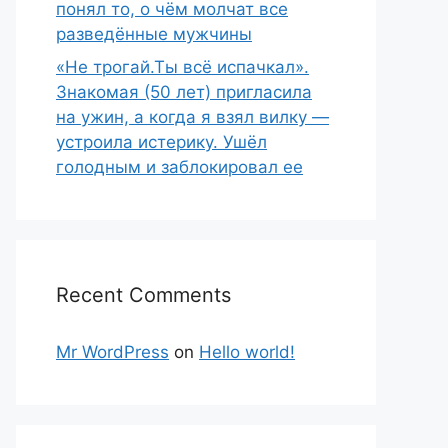
понял то, о чём молчат все
разведённые мужчины
«Не трогай.Ты всё испачкал».
Знакомая (50 лет) пригласила
на ужин, а когда я взял вилку —
устроила истерику. Ушёл
голодным и заблокировал ее
Recent Comments
Mr WordPress
on
Hello world!