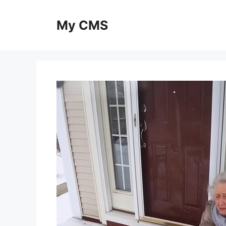
Skip
to
My CMS
content