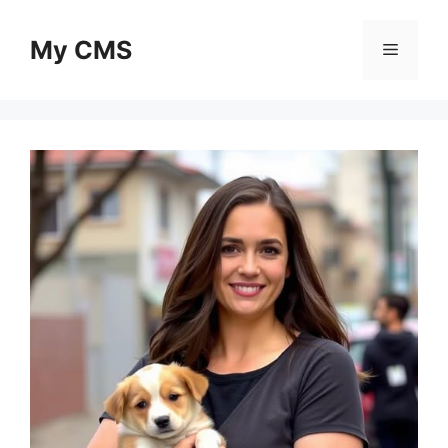
Skip
to
My CMS
Menu
content