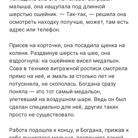
малыша, она нащупала под длинной
шерстью ошейник. — Так-так, — решила она
осмотреть находку получше, может, там есть
адрес или телефон.
Присев на корточки, она посадила щенка на
колени. Раздвинув шерсть на шее, она
вздрогнула: на ошейнике висел медальон.
Сова в технике витражной росписи смотрела
прямо на неё, и эмаль за столько лет не
потускнела, не скололась. Богдана сразу
поняла — это тот самый медальон,
улетевший на воздушном шаре. Ведь он был
сделан специально для неё, других таких
просто не существовало.
Работа подошла к концу, и Богдана, прижав к
себе пушистого малыша, поспешила домой.