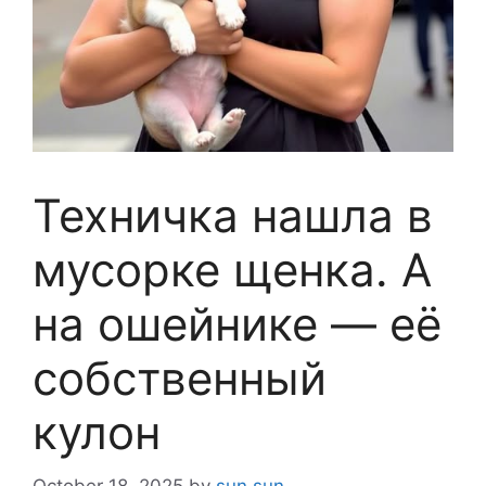
Техничка нашла в
мусорке щенка. А
на ошейнике — её
собственный
кулон
October 18, 2025
by
sun sun