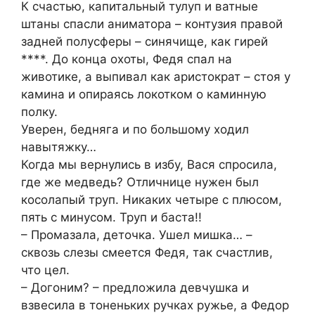
К счастью, капитальный тулуп и ватные
штаны спасли аниматора – контузия правой
задней полусферы – синячище, как гирей
****. До конца охоты, Федя спал на
животике, а выпивал как аристократ – стоя у
камина и опираясь локотком о каминную
полку.
Уверен, бедняга и по большому ходил
навытяжку…
Когда мы вернулись в избу, Вася спросила,
где же медведь? Отличнице нужен был
косолапый труп. Никаких четыре с плюсом,
пять с минусом. Труп и баста!!
– Промазала, деточка. Ушел мишка… –
сквозь слезы смеется Федя, так счастлив,
что цел.
– Догоним? – предложила девчушка и
взвесила в тоненьких ручках ружье, а Федор