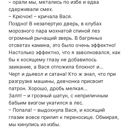
– орали мы, метались по избе и едва
сдерживали смех.
– Крючок! – кричала Вася.
Поздно! В незапертую дверь, в клубах
морозного пара мохнатой спиной лез
огромный рычащий зверь. В багряных
отсветах камина, это было очень эффектно!
Настолько эффектно, что я заволновался, как
бы к косящему глазу не добавилось
заикание, а Вася отложила блокнот и…
Черт и дьявол и сатана! Кто ж знал, что при
разгрузке машины, девчонка присвоит
патрон. Хорошо, дробь мелкая…
Залп! – и грозный шатун, с неприличным
бабьим визгом укатился в лес.
– Попала! – выдохнула Вася, и косящий
глазик вовсе прилип к переносице. Обмирая,
мы кинулись из избы.