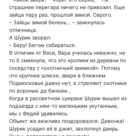
страшнее перегара ничего не привозил. Еще
зайца пару раз, прошлой зимой. Серого.
– Зайцы зимой белень… – заикнулась
отличница.
А Шурик заорал:
– Беру! Бегом собираться.
В отличии от Васи, Вера училась неважно, не
то б смекнула, что это кролики из деревни по
соседству с «охотничьей заимкой». Потому
что крупнее шлюхи, зверя в ближнем
Подмосковье давно нет, а стреляют охотники
по воронью да банкам…
Когда в рассветном сумраке Шурик вышел из
подъезда с кем-то маленьким укутанным,
мы с Федей удивились.
Объект же вежливо поздоровался. Девочка!
Шурик усадил её в джип, захлопнул дверь.