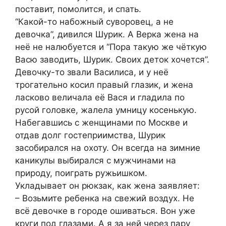
поставит, помолится, и спать.
“Какой-то набожный суворовец, а не
девочка”, дивился Шурик. А Верка жена на
неё не налюбуется и “Пора такую же чёткую
Васю заводить, Шурик. Своих деток хочется”.
Девочку-то звали Василиса, и у неё
трогательно косил правый глазик, и жена
ласково величала её Вася и гладила по
русой головке, жалела умницу косенькую.
Набегавшись с женщинами по Москве и
отдав долг гостеприимства, Шурик
засобирался на охоту. Он всегда на зимние
каникулы выбирался с мужчинами на
природу, поиграть ружьишком.
Укладывает он рюкзак, как жена заявляет:
– Возьмите ребенка на свежий воздух. Не
всё девочке в городе ошиваться. Вон уже
круги под глазами. А я за ней через пару