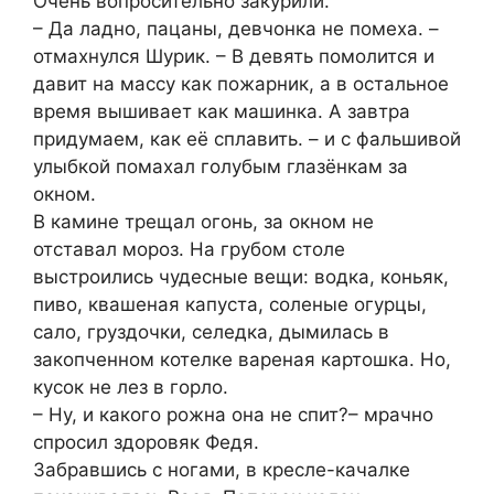
Очень вопросительно закурили.
– Да ладно, пацаны, девчонка не помеха. –
отмахнулся Шурик. – В девять помолится и
давит на массу как пожарник, а в остальное
время вышивает как машинка. А завтра
придумаем, как её сплавить. – и с фальшивой
улыбкой помахал голубым глазёнкам за
окном.
В камине трещал огонь, за окном не
отставал мороз. На грубом столе
выстроились чудесные вещи: водка, коньяк,
пиво, квашеная капуста, соленые огурцы,
сало, груздочки, селедка, дымилась в
закопченном котелке вареная картошка. Но,
кусок не лез в горло.
– Ну, и какого рожна она не спит?– мрачно
спросил здоровяк Федя.
Забравшись с ногами, в кресле-качалке