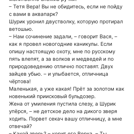
– Тетя Вера! Вы не обидитесь, если не пойду
с вами в аквапарк?
Шурик уронил двустволку, которую протирал
ветошью.
– Нам сочинение задали, – говорит Вася, –
как я провел новогодние каникулы. Если
опишу настоящую охоту, мне по русскому
пять влепят, а за волков и медведей и по
природоведению отлично поставят. Двух
зайцев убью. – и улыбается, отличница
чёртова!
Маленькая, а уже какая! Прёт за золотом как
новенький приисковый бульдозер.
Жена от умиления пустила слезу, а Шурик
упёрся, – не детское дело на дикого зверя
ходить. Порвет секач вашу отличницу, а мне
отвечай?
– Какой зверь? – корит его Верка, – Ты