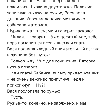
покачивалась Вася. Поперек колен
покоилась Шуркина двустволка. Положив
записную книжку на ружье, Вася вела
дневник. Упорная девочка методично
собирала материал.
Шурик пожал плечами и говорит ласково:
– Милая. – говорит. – Уже десятый час, тебе
пора помолиться всевышнему и спать.
Вася подняла хлодный внимательный взгляд
и заявила без шуток:
– Волков жду. Мне для сочинения. Пятерка
нужна позарез.
– Иди спать! Бабайка из лесу придет, утащит.
– не очень вежливо припугнул Федя и
прикрикнул. – Ну?!
Вася похлопала по ружью:
– Пусть…
Ружье-то, конечно, не заряжено, и мы