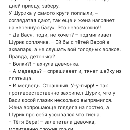
дней приеду, заберу.
У Шурика у самого круги поплыли, –
соглядатая дают, так еще и жена нагрянет
на «военную базу». Это невозможно!!
– Да Вася, поди, не хочет? – подмигивает
Шурик соплячке. – Ей бы с тётей Верой в
аквапарк, а не слушать вой голодных волков.
Правда, детонька?
– Волки?! – ахнула девчонка.
– А медведь? – спрашивает и, тянет шейку из
платьица.
– И медведь. Страшный. У-у-гырр! – так
противоестественно захрипел Шурик, что у
Васи косой глазик несколько выпрямился.
Жена вопрошающе глядела на гостью, а
Шурик про себя уссывался что гиена.
– Тётя Вера! – залепетала девочка,
молитвенно сложив ручки.