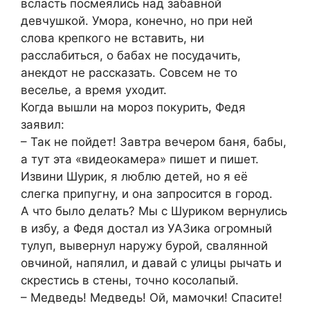
всласть посмеялись над забавной
девчушкой. Умора, конечно, но при ней
слова крепкого не вставить, ни
расслабиться, о бабах не посудачить,
анекдот не рассказать. Совсем не то
веселье, а время уходит.
Когда вышли на мороз покурить, Федя
заявил:
– Так не пойдет! Завтра вечером баня, бабы,
а тут эта «видеокамера» пишет и пишет.
Извини Шурик, я люблю детей, но я её
слегка припугну, и она запросится в город.
А что было делать? Мы с Шуриком вернулись
в избу, а Федя достал из УАЗика огромный
тулуп, вывернул наружу бурой, свалянной
овчиной, напялил, и давай с улицы рычать и
скрестись в стены, точно косолапый.
– Медведь! Медведь! Ой, мамочки! Спасите!