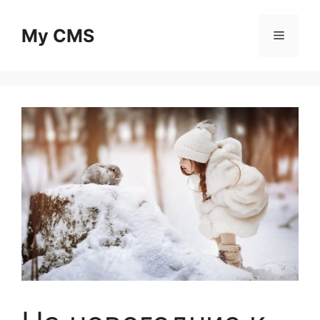
Skip
to
My CMS
Menu
content