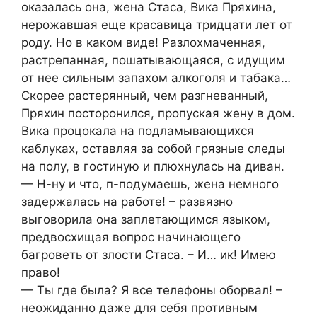
оказалась она, жена Стаса, Вика Пряхина,
нерожавшая еще красавица тридцати лет от
роду. Но в каком виде! Разлохмаченная,
растрепанная, пошатывающаяся, с идущим
от нее сильным запахом алкоголя и табака…
Скорее растерянный, чем разгневанный,
Пряхин посторонился, пропуская жену в дом.
Вика процокала на подламывающихся
каблуках, оставляя за собой грязные следы
на полу, в гостиную и плюхнулась на диван.
— Н-ну и что, п-подумаешь, жена немного
задержалась на работе! – развязно
выговорила она заплетающимся языком,
предвосхищая вопрос начинающего
багроветь от злости Стаса. – И… ик! Имею
право!
— Ты где была? Я все телефоны оборвал! –
неожиданно даже для себя противным