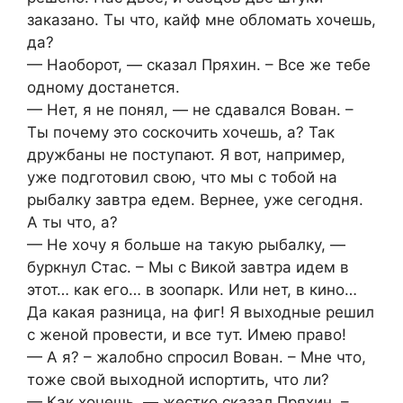
заказано. Ты что, кайф мне обломать хочешь,
да?
— Наоборот, — сказал Пряхин. – Все же тебе
одному достанется.
— Нет, я не понял, — не сдавался Вован. –
Ты почему это соскочить хочешь, а? Так
дружбаны не поступают. Я вот, например,
уже подготовил свою, что мы с тобой на
рыбалку завтра едем. Вернее, уже сегодня.
А ты что, а?
— Не хочу я больше на такую рыбалку, —
буркнул Стас. – Мы с Викой завтра идем в
этот… как его… в зоопарк. Или нет, в кино…
Да какая разница, на фиг! Я выходные решил
с женой провести, и все тут. Имею право!
— А я? – жалобно спросил Вован. – Мне что,
тоже свой выходной испортить, что ли?
— Как хочешь, — жестко сказал Пряхин. –