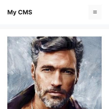
Skip
to
My CMS
Menu
content