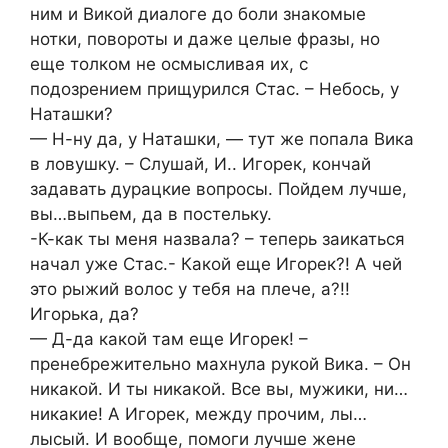
ним и Викой диалоге до боли знакомые
нотки, повороты и даже целые фразы, но
еще толком не осмысливая их, с
подозрением прищурился Стас. – Небось, у
Наташки?
— Н-ну да, у Наташки, — тут же попала Вика
в ловушку. – Слушай, И.. Игорек, кончай
задавать дурацкие вопросы. Пойдем лучше,
вы…выпьем, да в постельку.
-К-как ты меня назвала? – теперь заикаться
начал уже Стас.- Какой еще Игорек?! А чей
это рыжий волос у тебя на плече, а?!!
Игорька, да?
— Д-да какой там еще Игорек! –
пренебрежительно махнула рукой Вика. – Он
никакой. И ты никакой. Все вы, мужики, ни…
никакие! А Игорек, между прочим, лы…
лысый. И вообще, помоги лучше жене