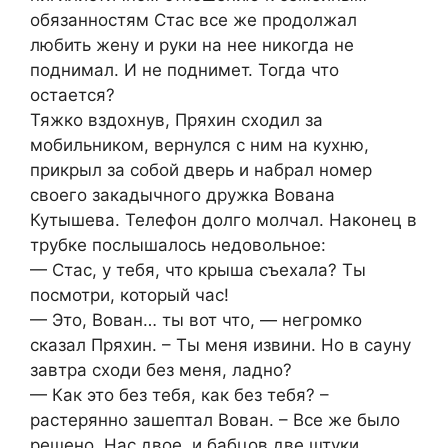
обязанностям Стас все же продолжал
любить жену и руки на нее никогда не
поднимал. И не поднимет. Тогда что
остается?
Тяжко вздохнув, Пряхин сходил за
мобильником, вернулся с ним на кухню,
прикрыл за собой дверь и набрал номер
своего закадычного дружка Вована
Кутышева. Телефон долго молчал. Наконец в
трубке послышалось недовольное:
— Стас, у тебя, что крыша съехала? Ты
посмотри, который час!
— Это, Вован… ты вот что, — негромко
сказал Пряхин. – Ты меня извини. Но в сауну
завтра сходи без меня, ладно?
— Как это без тебя, как без тебя? –
растерянно зашептал Вован. – Все же было
решено. Нас двое, и бабцов две штуки