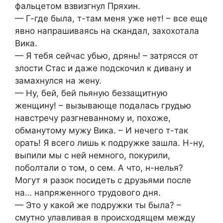
фальцетом взвизгнул Пряхин.
— Г-где была, т-там меня уже нет! – все еще
явно напрашиваясь на скандал, захохотала
Вика.
— Я тебя сейчас убью, дрянь! – затрясся от
злости Стас и даже подскочил к дивану и
замахнулся на жену.
— Ну, бей, бей пьяную беззащитную
женщину! – вызывающе подалась грудью
навстречу разгневанному и, похоже,
обманутому мужу Вика. – И нечего т-так
орать! Я всего лишь к подружке зашла. Н-ну,
выпили мы с ней немного, покурили,
поболтали о том, о сем. А что, н-нелья?
Могут я разок посидеть с друзьями после
на… напряженного трудового дня.
— Это у какой же подружки ты была? –
смутно улавливая в происходящем между