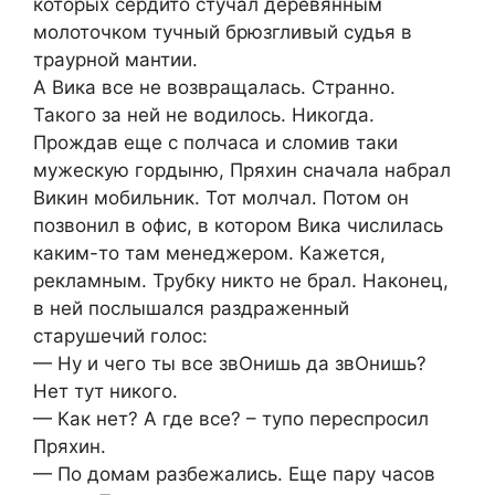
которых сердито стучал деревянным
молоточком тучный брюзгливый судья в
траурной мантии.
А Вика все не возвращалась. Странно.
Такого за ней не водилось. Никогда.
Прождав еще с полчаса и сломив таки
мужескую гордыню, Пряхин сначала набрал
Викин мобильник. Тот молчал. Потом он
позвонил в офис, в котором Вика числилась
каким-то там менеджером. Кажется,
рекламным. Трубку никто не брал. Наконец,
в ней послышался раздраженный
старушечий голос:
— Ну и чего ты все звОнишь да звОнишь?
Нет тут никого.
— Как нет? А где все? – тупо переспросил
Пряхин.
— По домам разбежались. Еще пару часов