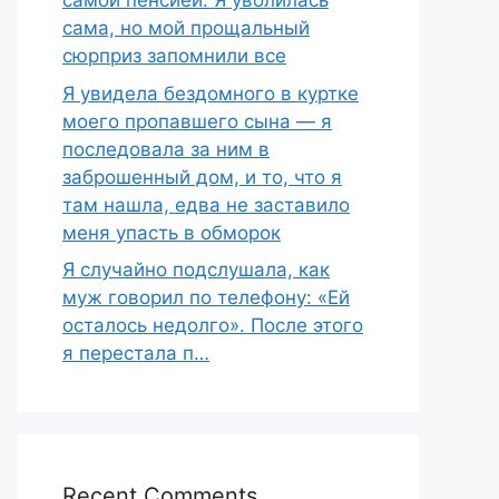
самой пенсией. Я уволилась
сама, но мой прощальный
сюрприз запомнили все
Я увидела бездомного в куртке
моего пропавшего сына — я
последовала за ним в
заброшенный дом, и то, что я
там нашла, едва не заставило
меня упасть в обморок
Я случайно подслушала, как
муж говорил по телефону: «Ей
осталось недолго». После этого
я перестала п…
Recent Comments