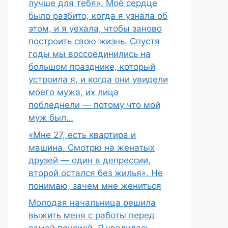
лучше для тебя». Моё сердце
было разбито, когда я узнала об
этом, и я уехала, чтобы заново
построить свою жизнь. Спустя
годы мы воссоединились на
большом празднике, который
устроила я, и когда они увидели
моего мужа, их лица
побледнели — потому что мой
муж был…
«Мне 27, есть квартира и
машина. Смотрю на женатых
друзей — один в депрессии,
второй остался без жилья». Не
понимаю, зачем мне жениться
Молодая начальница решила
выжить меня с работы перед