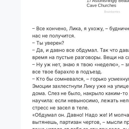
– Все кончено, Лика, я ухожу, – буднич
нас не получится.
– Ты уверен?
– Да, и давно все обдумал. Так что дав
время на пустые разговоры. Вещи на 
– Ну уж нет, знаю я твою «неделю», – 
все твое барахло в подъезд.
– Кто бы сомневался, – горько усмехну
Эмоции захлестнули Лику уже на улице
дома. Слез не было, накрыло каким-т
научила: если невыносимо, лежать нель
стресс не засел в теле.
«Обдумал он. Давно! Надо же! И молчал
вытянешь, партизан чертов, – мысли пр