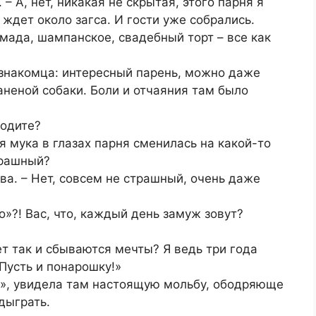
 – А, нет, никакая не скрытая, этого парня я
ждет около загса. И гости уже собрались.
амада, шампанское, свадебный торт – все как
знакомца: интересный парень, можно даже
раненой собаки. Боли и отчаяния там было
ходите?
ая мука в глазах парня сменилась на какой-то
трашный?
ова. – Нет, совсем не страшный, очень даже
о»?! Вас, что, каждый день замуж зовут?
т так и сбываются мечты? Я ведь три года
Пусть и понарошку!»
ха», увидела там настоящую мольбу, ободряюще
одыграть.