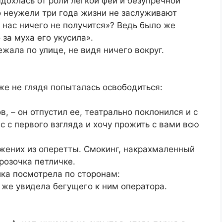
выдохлась от роли легкой феи и безупречной
но неужели три года жизни не заслуживают
 нас ничего не получится»? Ведь было же
 за муха его укусила».
жала по улице, не видя ничего вокруг.
 же не глядя попыталась освободиться:
ов, – он отпустил ее, театрально поклонился и с
с с первого взгляда и хочу прожить с вами всю
 жених из оперетты. Смокинг, накрахмаленный
розочка петличке.
ка посмотрела по сторонам:
т же увидела бегущего к ним оператора.