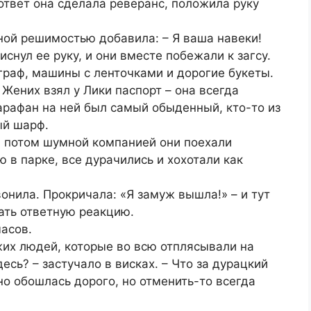
 ответ она сделала реверанс, положила руку
мной решимостью добавила: – Я ваша навеки!
иснул ее руку, и они вместе побежали к загсу.
граф, машины с ленточками и дорогие букеты.
Жених взял у Лики паспорт – она всегда
Сарафан на ней был самый обыденный, кто-то из
ый шарф.
а потом шумной компанией они поехали
ю в парке, все дурачились и хохотали как
нила. Прокричала: «Я замуж вышла!» – и тут
ать ответную реакцию.
асов.
жих людей, которые во всю отплясывали на
есь? – застучало в висках. – Что за дурацкий
но обошлась дорого, но отменить-то всегда