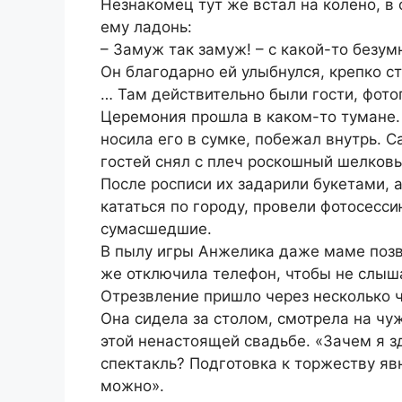
Незнакомец тут же встал на колено, в
ему ладонь:
– Замуж так замуж! – с какой-то безу
Он благодарно ей улыбнулся, крепко ст
… Там действительно были гости, фото
Церемония прошла в каком-то тумане. 
носила его в сумке, побежал внутрь. 
гостей снял с плеч роскошный шелков
После росписи их задарили букетами, 
кататься по городу, провели фотосесси
сумасшедшие.
В пылу игры Анжелика даже маме позво
же отключила телефон, чтобы не слыш
Отрезвление пришло через несколько ч
Она сидела за столом, смотрела на чу
этой ненастоящей свадьбе. «Зачем я зд
спектакль? Подготовка к торжеству яв
можно».