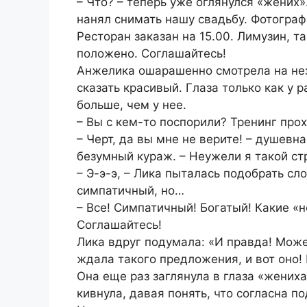
– Что? – теперь уже оглянулся «жених».
нанял снимать нашу свадьбу. Фотограф 
Ресторан заказан на 15.00. Лимузин, т
положено. Соглашайтесь!
Анжелика ошарашенно смотрела на не
сказать красивый. Глаза только как у 
больше, чем у нее.
– Вы с кем-то поспорили? Тренинг про
– Черт, да вы мне не верите! – душевн
безумный кураж. – Неужели я такой с
– Э-э-э, – Лика пыталась подобрать сл
симпатичный, но…
– Все! Симпатичный! Богатый! Какие «н
Соглашайтесь!
Лика вдруг подумала: «И правда! Може
ждала такого предложения, и вот оно! 
Она еще раз заглянула в глаза «жени
кивнула, давая понять, что согласна п