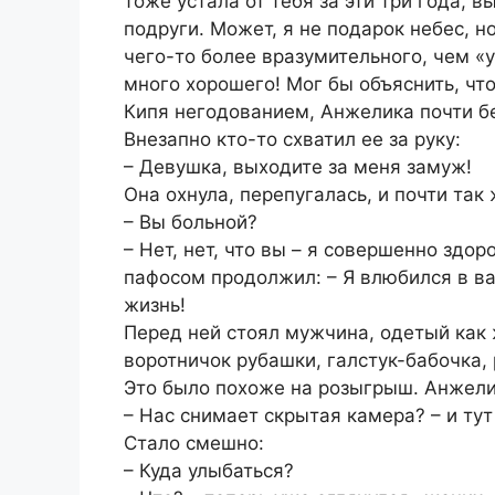
тоже устала от тебя за эти три года, 
подруги. Может, я не подарок небес, 
чего-то более вразумительного, чем «у
много хорошего! Мог бы объяснить, что
Кипя негодованием, Анжелика почти бе
Внезапно кто-то схватил ее за руку:
– Девушка, выходите за меня замуж!
Она охнула, перепугалась, и почти так
– Вы больной?
– Нет, нет, что вы – я совершенно здор
пафосом продолжил: – Я влюбился в ва
жизнь!
Перед ней стоял мужчина, одетый как
воротничок рубашки, галстук-бабочка, 
Это было похоже на розыгрыш. Анжели
– Нас снимает скрытая камера? – и ту
Стало смешно:
– Куда улыбаться?