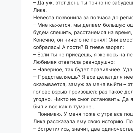
– Да уж, этот день ты точно не забуде
Лика.
Невеста позвонила за полчаса до реги
– Мне кажется, мы делаем большую оши
будем спешить, расстанемся на время, 
Конечно, он ничего не понял! Они вмес
собралась! А гости? В гневе заорал:
– Если ты не приедешь, я женюсь на п
Любимая ответила равнодушно:
– Наверное, так будет правильнее. Уда
‒ Представляешь? Я все делал для нее,
оказывается, замуж за меня выйти – эт
голове взрыв произошел: раз такое де
угодно. Никто не смог остановить. Да я
был и все как в тумане…
– Понимаю. У меня тоже с утра все по
Лика рассказала ему свою историю. По
– Встретились, значит, два одиночества