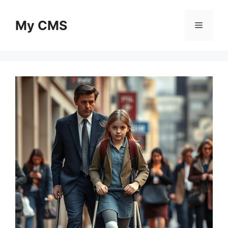
Skip
to
My CMS
Menu
content