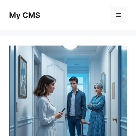
Skip
to
My CMS
Menu
content