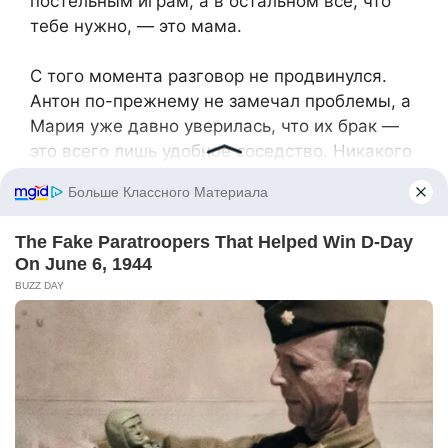
постельным играм, а в остальном всё, что
тебе нужно, — это мама.
С того момента разговор не продвинулся.
Антон по-прежнему не замечал проблемы, а
Мария уже давно уверилась, что их брак —
это всего лишь удобное соседство. Никакого
уважения, ничего, кроме привычки и
удобства.
Через пару дней, не выдержав больше,
Мария пошла к юристу. На консультации ей
объяснили все юридические тонкости
развода: имущество, права, как делить всё,
что совместно нажито.
И вот, вечером того же дня, когда она
вернулась домой, на её телефоне появился