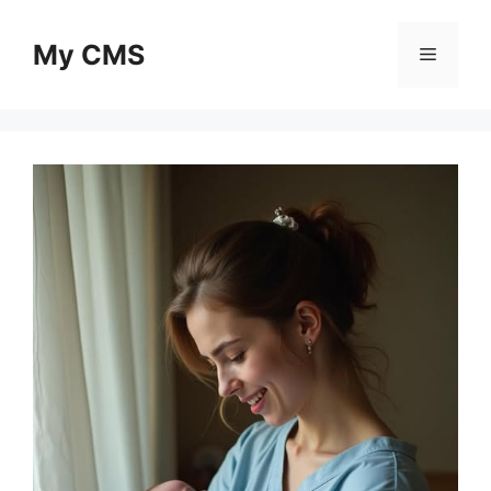
Skip
to
My CMS
Menu
content