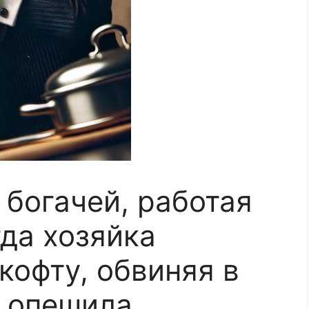
богачей, работая
гда хозяйка
кофту, обвиняя в
о опешила