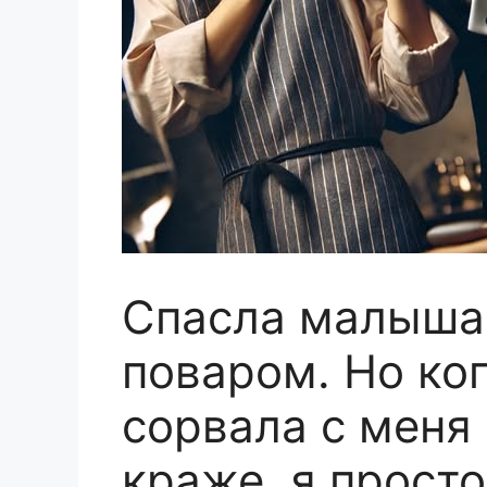
Спасла малыша 
поваром. Но ко
сорвала с меня 
краже, я прост