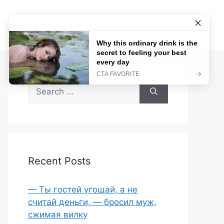
Sample Page
Search
for:
Recent Posts
— Ты гостей угощай, а не
считай деньги, — бросил муж,
сжимая вилку