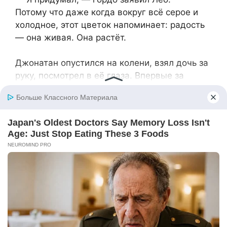
Потому что даже когда вокруг всё серое и
холодное, этот цветок напоминает: радость
— она живая. Она растёт.
Джонатан опустился на колени, взял дочь за
руку, посмотрел в её глаза. Впервые за
долгие, страшные месяцы он не чувствовал
страха.
— Ты справилась, милая, — прошептал он. —
Ты вернулась… и ты нас спасла.
— Мы справились, папа, — ответила она.
— Мы, — согласился он.
И они остались там — втроём, впятером,