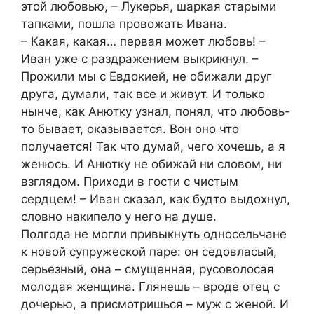
этой любовью, – Лукерья, шаркая старыми
тапками, пошла провожать Ивана.
– Какая, какая… первая может любовь! –
Иван уже с раздражением выкрикнул. –
Прожили мы с Евдокией, не обижали друг
друга, думали, так все и живут. И только
нынче, как Анютку узнал, понял, что любовь-
то бывает, оказывается. Вон оно что
получается! Так что думай, чего хочешь, а я
женюсь. И Анютку не обижай ни словом, ни
взглядом. Приходи в гости с чистым
сердцем! – Иван сказал, как будто выдохнул,
словно накипело у него на душе.
Полгода не могли привыкнуть односельчане
к новой супружеской паре: он седовласый,
серьезный, она – смущенная, русоволосая
молодая женщина. Глянешь – вроде отец с
дочерью, а присмотришься – муж с женой. И