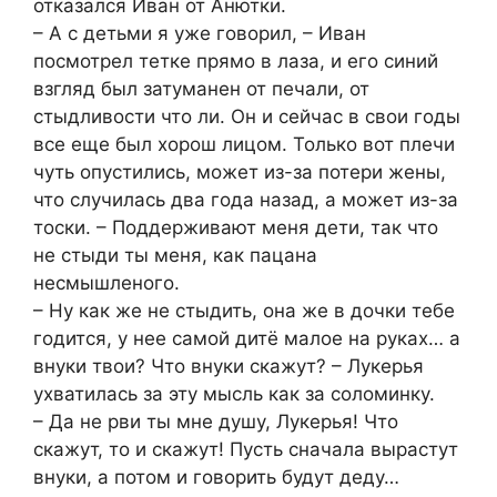
отказался Иван от Анютки.
– А с детьми я уже говорил, – Иван
посмотрел тетке прямо в лаза, и его синий
взгляд был затуманен от печали, от
стыдливости что ли. Он и сейчас в свои годы
все еще был хорош лицом. Только вот плечи
чуть опустились, может из-за потери жены,
что случилась два года назад, а может из-за
тоски. – Поддерживают меня дети, так что
не стыди ты меня, как пацана
несмышленого.
– Ну как же не стыдить, она же в дочки тебе
годится, у нее самой дитё малое на руках… а
внуки твои? Что внуки скажут? – Лукерья
ухватилась за эту мысль как за соломинку.
– Да не рви ты мне душу, Лукерья! Что
скажут, то и скажут! Пусть сначала вырастут
внуки, а потом и говорить будут деду…