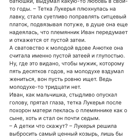
батюшки, выдумал какую-то любовь в свои-
то годы. – Тетка Лукерья плюхнулась на
лавку, стала суетливо поправлять ситцевый
платок, подвязывая потуже, в душе она еще
надеялась, что племянник Иван передумает
и откажется от пустой затеи.
А сватовство к молодой вдове Анютке она
считала именно пустой затеей и глупостью.
Ну, где это видано, чтобы мужик, которому
пять десятков годов, на молодухе вздумал
жениться, вон пусть ровню ищет. Ведь
молодухе-то тридцати нет.
Иван, как мальчишка, стыдливо опускал
голову, прятал глаза, тетка Лукерья после
похорон матери пеклась о племяннике как о
сыне, хоть и стал он почти седым.
– А детки что скажут? – Лукерья решила
выбросить самый ценный козырь, лишь бы