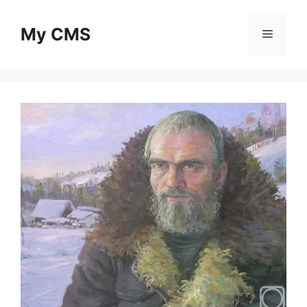
Skip
to
My CMS
Menu
content