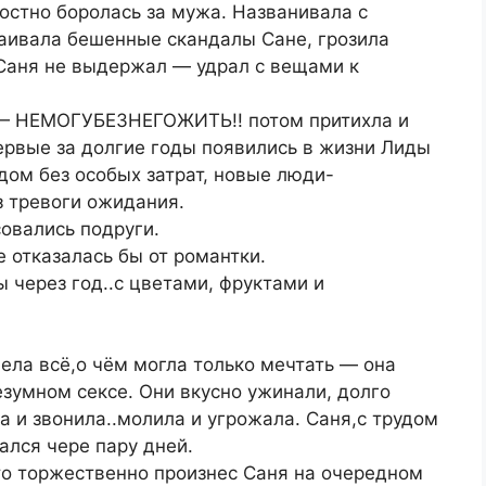
ростно боролась за мужа. Названивала с
раивала бешенные скандалы Сане, грозила
Саня не выдержал — удрал с вещами к
 — НЕМОГУБЕЗНЕГОЖИТЬ!! потом притихла и
ервые за долгие годы появились в жизни Лиды
дом без особых затрат, новые люди-
 тревоги ожидания.
овались подруги.
 отказалась бы от романтки.
 через год..с цветами, фруктами и
ела всё,о чём могла только мечтать — она
безумном сексе. Они вкусно ужинали, долго
а и звонила..молила и угрожала. Саня,с трудом
ался чере пару дней.
-то торжественно произнес Саня на очередном