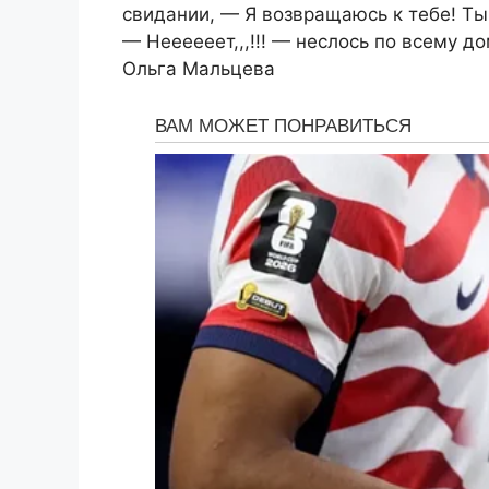
свидании, — Я возвращаюсь к тебе! Ты
— Неееееет,,,!!! — неслось по всему до
Ольга Мальцева