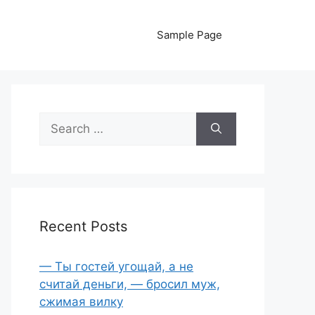
Sample Page
Search
for:
Recent Posts
— Ты гостей угощай, а не
считай деньги, — бросил муж,
сжимая вилку