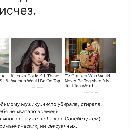
исчез.
бимому мужику..чисто убирала, стирала,
ебя не хватало времени.
о много лет уже не было с Саней(мужем)
 романчических, ни сексуалных.