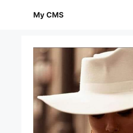
Skip
to
My CMS
content