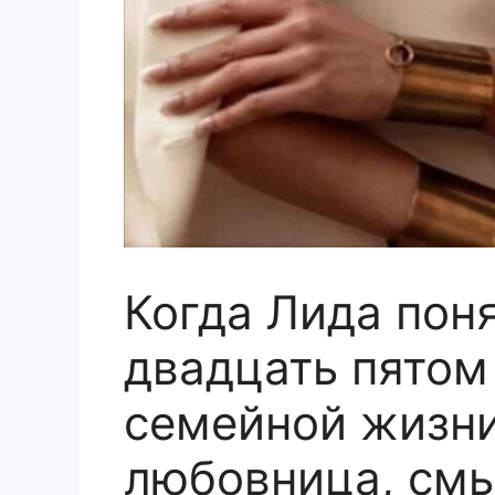
Когда Лида поня
двадцать пятом
семейной жизни
любовница, см