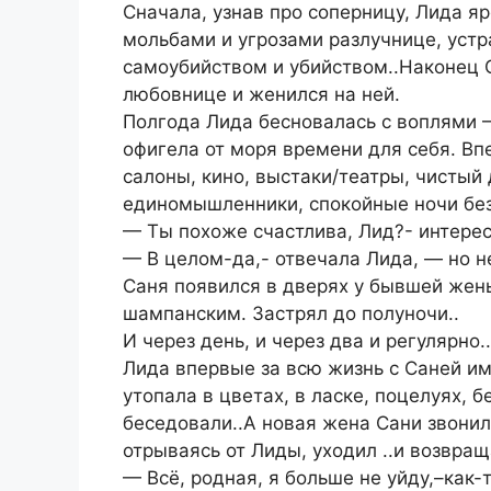
Сначала, узнав про соперницу, Лида я
мольбами и угрозами разлучнице, уст
самоубийством и убийством..Наконец 
любовнице и женился на ней.
Полгода Лида бесновалась с воплями
офигела от моря времени для себя. Вп
салоны, кино, выстаки/театры, чистый 
единомышленники, спокойные ночи без
— Ты похоже счастлива, Лид?- интерес
— В целом-да,- отвечала Лида, — но не
Саня появился в дверях у бывшей жены
шампанским. Застрял до полуночи..
И через день, и через два и регулярно..
Лида впервые за всю жизнь с Саней им
утопала в цветах, в ласке, поцелуях, 
беседовали..А новая жена Сани звонил
отрываясь от Лиды, уходил ..и возвращ
— Всё, родная, я больше не уйду,–как