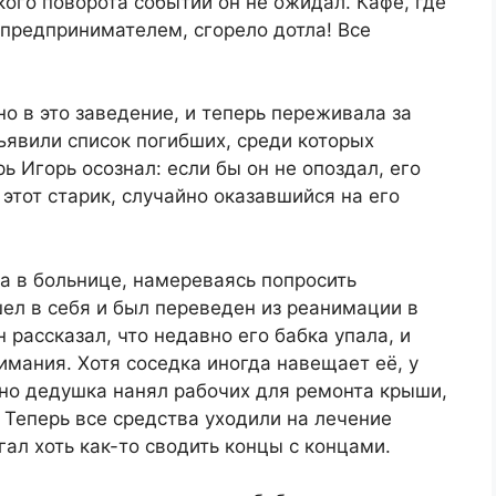
кого поворота событий он не ожидал. Кафе, где
 предпринимателем, сгорело дотла! Все
о в это заведение, и теперь переживала за
бъявили список погибших, среди которых
ь Игорь осознал: если бы он не опоздал, его
 этот старик, случайно оказавшийся на его
а в больнице, намереваясь попросить
л в себя и был переведен из реанимации в
 рассказал, что недавно его бабка упала, и
имания. Хотя соседка иногда навещает её, у
но дедушка нанял рабочих для ремонта крыши,
. Теперь все средства уходили на лечение
ал хоть как-то сводить концы с концами.