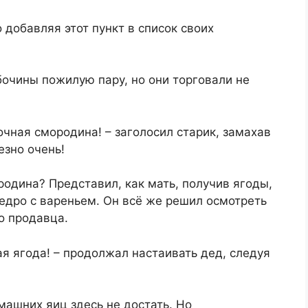
о добавляя этот пункт в список своих
бочины пожилую пару, но они торговали не
очная смородина! – заголосил старик, замахав
езно очень!
одина? Представил, как мать, получив ягоды,
едро с вареньем. Он всё же решил осмотреть
о продавца.
ая ягода! – продолжал настаивать дед, следуя
машних яиц здесь не достать. Но