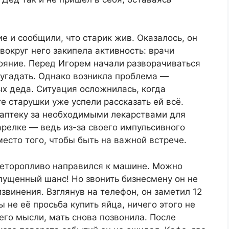
е и сообщили, что старик жив. Оказалось, он
округ него закипела активность: врачи
ояние. Перед Игорем начали разворачиваться
дугадать. Однако возникла проблема —
х деда. Ситуация осложнилась, когда
те старушки уже успели рассказать ей всё.
 аптеку за необходимыми лекарствами для
арелке — ведь из-за своего импульсивного
место того, чтобы быть на важной встрече.
 неторопливо направился к машине. Можно
Упущенный шанс! Но звонить бизнесмену он не
звинения. Взглянув на телефон, он заметил 12
 не её просьба купить яйца, ничего этого не
его мысли, мать снова позвонила. После