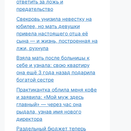
ответить за ложь и
предательство
Свекровь унизила невестку на
юбилее, но мать девушки
привела настоящего отца её
сына — и жизнь, построенная на
лжи, рухнула
Взяла мать после больницы к
себе и узнала: свою квартиру
она ещё 3 года назад подарила
богатой сестре
Практикантка облила меня кофе
и заявила: «Мой муж здесь
главный» — через час она
рыдала, узнав имя нового
директора
Раздельный бюджет теперь