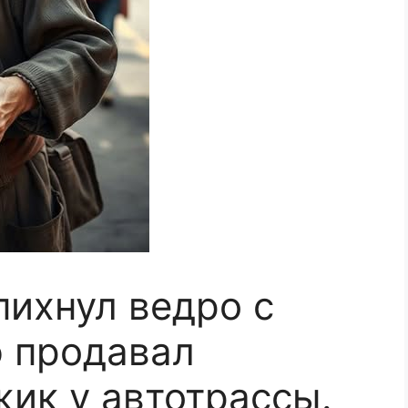
пихнул ведро с
ю продавал
ик у автотрассы.