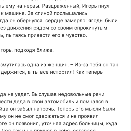
ть ему на нервы. Раздраженный, Игорь пнул
 к машине. За спиной послышались
гда он обернулся, сердце замерло: ягоды были
 без движения рядом со своим опрокинутым
, пытаясь привести его в чувство.
Игорь, подходя ближе.
змутилась одна из женщин. – Из-за тебя он так
 держится, а ты все испортил! Как теперь
сюда не уедет. Выслушав недовольные речи
нести деда в свой автомобиль и помчался в
ца он забыл напрочь. Теперь его мысли были
му он не смог сдержаться и не проявил
оге он позвонил, уточняя адрес больницы, куда
Дед так и не пришел в себя, оставаясь