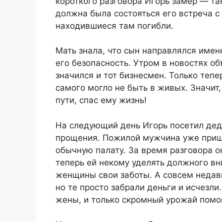
короткого разговора Игорь замер — та
должна была состояться его встреча с
находившиеся там погибли.
Мать знала, что сын направлялся именн
его безопасность. Утром в новостях о
значился и тот бизнесмен. Только тепер
самого могло не быть в живых. Значит,
пути, спас ему жизнь!
На следующий день Игорь посетил дед
прощения. Пожилой мужчина уже прише
обычную палату. За время разговора он
теперь ей некому уделять должного вн
женщины свои заботы. А совсем недав
но те просто забрали деньги и исчезли
жены, и только скромный урожай помог