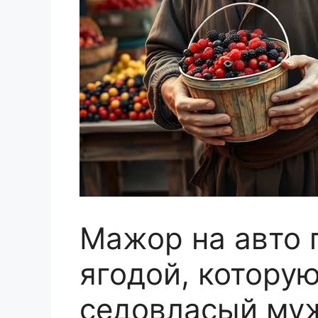
Мажор на авто 
ягодой, котору
седовласый муж