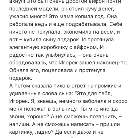
ахнул! Это был очень дорогой айфон почти
последней модели, он стоил кучу денег,
ужасно много! Это мама копила год. Она
работала ведь и еще подрабатывала. Себе
ничего не покупала, экономила на всем, и
вот – купила сыну подарок. И протянула
элегантную коробочку с айфоном. И
радостно так улыбнулась, – она очень
обрадовалась, что Игорек зашел наконец-то.
Обняла его, поцеловала и протянула
подарок.
А потом сказала тихо в ответ на громкие и
удивленные слова сына: “Это для тебя,
Игорек. Я, знаешь, немного заболела и скоро
меня положат в больницу. Ты мне иногда
звони, хорошо? А не сможешь позвонить, –
напиши. А не сможешь написать – пришли
картинку, ладно? Да если даже и не