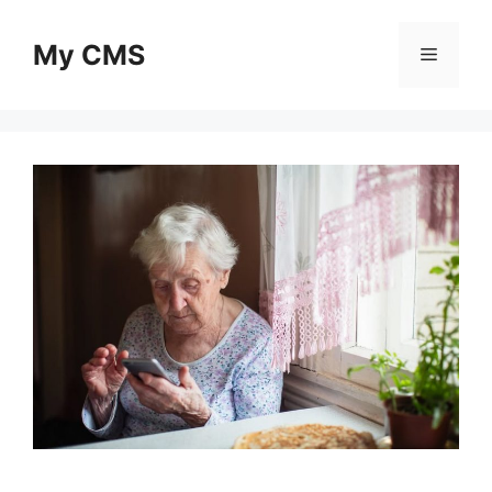
Skip
to
My CMS
Menu
content