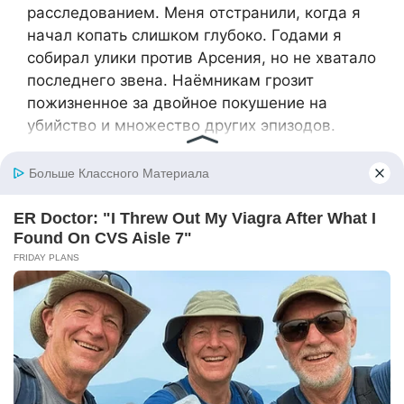
расследованием. Меня отстранили, когда я
начал копать слишком глубоко. Годами я
собирал улики против Арсения, но не хватало
последнего звена. Наёмникам грозит
пожизненное за двойное покушение на
убийство и множество других эпизодов.
— Как вы их заставили говорить? — спросил
Сергей.
— Страх делает своё дело, — ответил
Романов. — Когда они узнали, что улики
против них неопровержимы и им грозит
максимальный срок, выбор стал очевиден.
Он просмотрел запись и кивнул:
— Это именно то, что нам нужно. Я передал