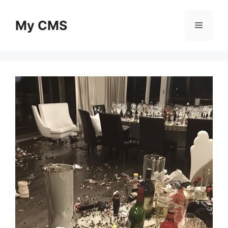
Skip
to
My CMS
Menu
content