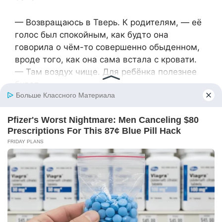
— Возвращаюсь в Тверь. К родителям, — её
голос был спокойным, как будто она
говорила о чём-то совершенно обыденном,
вроде того, как она сама встала с кровати.
— Там воздух чище. Для ребёнка полезнее
будет.
— Ира, не надо…
— Надо, Андрюша. Надо, — она впервые
улыбнулась, это была не радость, а нечто
вроде облегчения. — Знаешь, я тут столько
всего передумала, пока ты тут… в отключке
валялся. Ты прав — я правда старая дура.
Только не потому, что верила тебе. А потому,
что боялась жить без тебя.