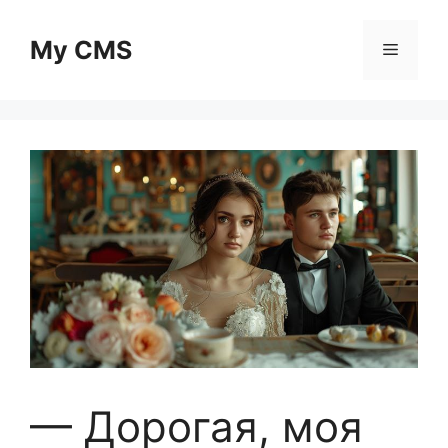
Skip
to
My CMS
Menu
content
— Дорогая, моя