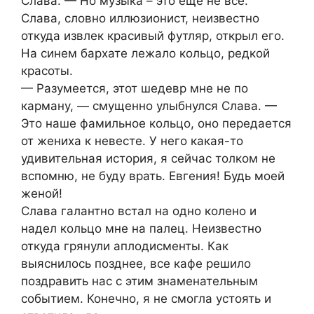
Слава. — Но музыка – это еще не все.
Слава, словно иллюзионист, неизвестно
откуда извлек красивый футляр, открыл его.
На синем бархате лежало кольцо, редкой
красоты.
— Разумеется, этот шедевр мне не по
карману, — смущенно улыбнулся Слава. —
Это наше фамильное кольцо, оно передается
от жениха к невесте. У него какая-то
удивительная история, я сейчас толком не
вспомню, не буду врать. Евгения! Будь моей
женой!
Слава галантно встал на одно колено и
надел кольцо мне на палец. Неизвестно
откуда грянули аплодисменты. Как
выяснилось позднее, все кафе решило
поздравить нас с этим знаменательным
событием. Конечно, я не смогла устоять и