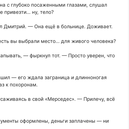
а с глубоко посаженными глазами, слушал
е привезти… ну, тело?
л Дмитрий. — Она ещё в больнице. Доживает.
есть вы выбрали место… для живого человека?
апывать, — фыркнул тот. — Просто уверен, что
ешил — его ждала заграница и длинноногая
аз к похоронам.
усаживаясь в свой «Мерседес». — Прилечу, всё
окументы оформлены, деньги заплачены — ни