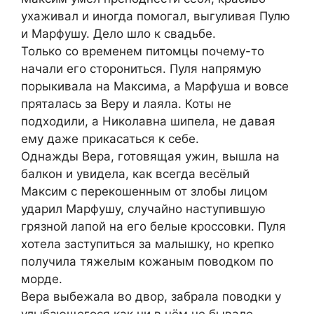
ухаживал и иногда помогал, выгуливая Пулю
и Марфушу. Дело шло к свадьбе.
Только со временем питомцы почему-то
начали его сторониться. Пуля напрямую
порыкивала на Максима, а Марфуша и вовсе
пряталась за Веру и лаяла. Коты не
подходили, а Николавна шипела, не давая
ему даже прикасаться к себе.
Однажды Вера, готовящая ужин, вышла на
балкон и увидела, как всегда весёлый
Максим с перекошенным от злобы лицом
ударил Марфушу, случайно наступившую
грязной лапой на его белые кроссовки. Пуля
хотела заступиться за малышку, но крепко
получила тяжелым кожаным поводком по
морде.
Вера выбежала во двор, забрала поводки у
улыбающегося как ни в чём не бывало