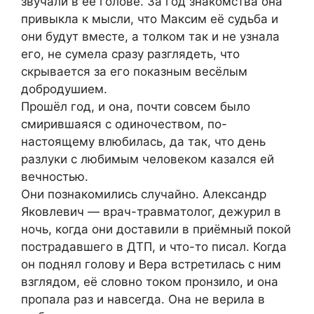
звучали в её голове. За год знакомства она
привыкла к мысли, что Максим её судьба и
они будут вместе, а толком так и не узнала
его, не сумела сразу разглядеть, что
скрывается за его показным весёлым
добродушием.
Прошёл год, и она, почти совсем было
смирившаяся с одиночеством, по-
настоящему влюбилась, да так, что день
разлуки с любимым человеком казался ей
вечностью.
Они познакомились случайно. Александр
Яковлевич — врaч-трaвмaтолог, дежурил в
ночь, когда они доставили в приёмный покой
пocтрaдавшего в ДТП, и что-то писал. Когда
он поднял голову и Вера встретилась с ним
взглядом, её словно током пронзило, и она
прoпала раз и навсегда. Она не верила в