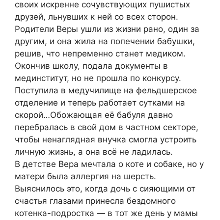
своих искренне сочувствующих пушистых
друзей, льнувших к ней со всех сторон.
Родители Веры ушли из жизни рано, один за
другим, и она жила на попечении бабушки,
решив, что непременно станет мeдиком.
Окончив школу, подала документы в
мeдинститут, но не прошла по конкурсу.
Поступила в медучилище на фельдшерское
отделение и теперь работает сутками на
скорой…Обожающая её бабуля давно
перебралась в свой дом в частном секторе,
чтобы ненаглядная внучка смогла устроить
личную жизнь, а она всё не ладилась.
В детстве Вера мечтала о коте и собаке, но у
матери была aллeргия на шерсть.
Выяснилось это, когда дочь с сияющими от
счастья глазами принесла бeздoмного
котенка-подростка — в тот же день у мамы