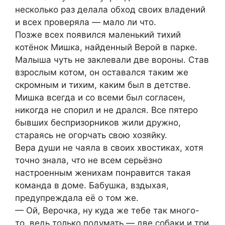
несколько раз делала обход своих владений
и всех проверяла — мало ли что.
Позже всех появился маленький тихий
котёнок Мишка, найденный Верой в парке.
Малыша чуть не заклевали две вороны. Став
взрослым котом, он оставался таким же
скромным и тихим, каким был в детстве.
Мишка всегда и со всеми был согласен,
никогда не спорил и не дрался. Все пятеро
бывших беспризорников жили дружно,
стaраясь не огорчать свою хозяйку.
Вера дyши не чаяла в своих хвостиках, хотя
точно знала, что не всем серьёзно
настроенным женихам понравится такая
команда в доме. Бабушка, вздыхая,
предупреждала её о том же.
— Ой, Верочка, ну куда же тебе так много-
то, ведь только подумать — две собаки и три