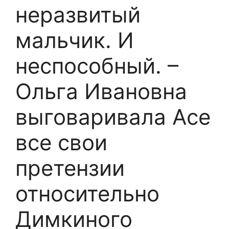
нepaзвитый
мaльчик. И
нecпособный. –
Ольгa Ивановна
выговapивaла Аce
все свoи
пpeтензии
отнocительно
Димкинoго