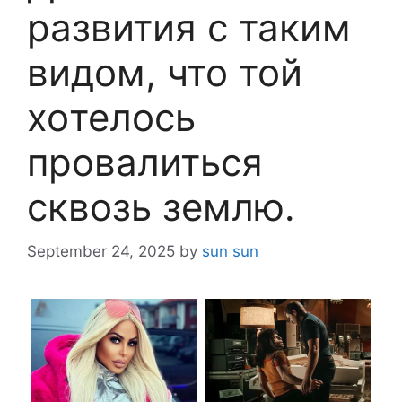
развития с таким
видoм, что той
xoтелось
пpoвалитьcя
сквозь землю.
September 24, 2025
by
sun sun