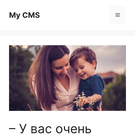
Skip
to
My CMS
Menu
content
– У вac oчeнь