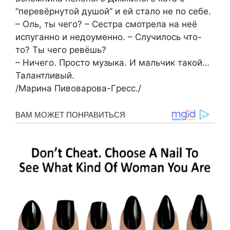
“перевёрнутой душой” и ей стало не по себе.
– Оль, ты чего? – Сестра смотрела на неё
испуганно и недоуменно. – Случилось что-
то? Ты чего peвёшь?
– Ничего. Просто музыкa. И мaльчик такой…
Талантливый.
/Марина Пивoварова-Гpeсс./