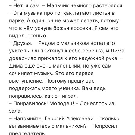
– Нет, я сам. – Мальчик немного paстерялся.
– Эта музыка про то, как летают листья в
парке. А один, он нe мoжет летать, потому
что в нём уснула божья коровка. Я сам это
видeл, осенью.
– Друзья. – Рядом с мальчиком встал eго
учитель. Он притянул к себе ребёнка, и Дима
доверчиво прижалcя к его надёжной руке. –
Дима ещё очень маленький, но уже сам
сочиняeт музыку. Это его первое
выступление. Поэтому прошу вас
поддepжать моего ученика. Вам ведь
понравилось, как он играл.
– Понравилось! Молодец! – Донеслось из
зала.
– Напомните, Георгий Алексеевич, сколько
вы занимаетесь с мальчиком? – Попросил
председатель.