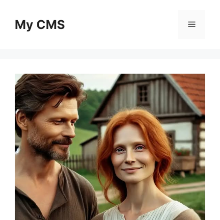
Skip
to
My CMS
Menu
content