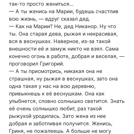
так-то просто жениться…
— А ты женись на Марии, будешь счастлив
всю жизнь, — вдруг сказал дед.
— Как на Марии? Не, дед Никанор. Ну что
ты. Она старая дева, рыжая и некрасивая,
вся в веснушках. Наверное, из-за такой
внешности её и замуж никто не взял. Сама
конечно огонь в работе, добрая и веселая, —
проговорил Григорий.
— А ты присмотрись, никакая она не
страшная, ну рыжая в веснушках, зато она
одна такая у нас на всю деревню,
привыкнешь к её веснушкам. Она как
улыбнется, словно солнышко светится. Знать
её очень солнышко любит, раз такой
рыжухой уродилась. Зато жена из нее
добрая и заботливая получится. Женись,
Гриня, не пожалеешь. А больше не могу