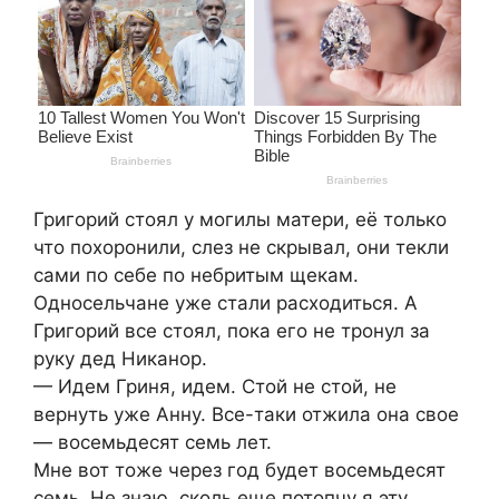
Григорий стоял у могилы матери, её только
что похоронили, слез не скрывал, они текли
сами по себе по небритым щекам.
Односельчане уже стали расходиться. А
Григорий все стоял, пока его не тронул за
руку дед Никанор.
— Идем Гриня, идем. Стой не стой, не
вернуть уже Анну. Все-таки отжила она свое
— восемьдесят семь лет.
Мне вот тоже через год будет восемьдесят
семь. Не знаю, сколь еще потопчу я эту