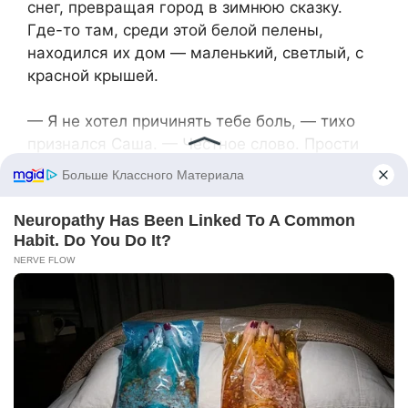
снег, превращая город в зимнюю сказку.
Где-то там, среди этой белой пелены,
находился их дом — маленький, светлый, с
красной крышей.
— Я не хотел причинять тебе боль, — тихо
признался Саша. — Честное слово. Прости
меня.
Лена подняла глаза. Перед ней стоял он —
растерянный, виноватый, с волосами,
влажными от снега. Тот самый человек,
которого она любила больше всего на свете.
— Покажешь мне? — спросила она едва
слышно.
— Что?