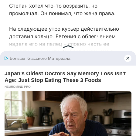
Степан хотел что-то возразить, но
промолчал. Он понимал, что жена права.
На следующее утро курьер действительно
доставил кольцо. Евгения с облегчением
надела его на палец – словно часть ее
вернулась на место. Собрав вещи, она в
последний раз оглядела квартиру, ставшую
для нее родной за годы брака.
– Я позвоню, – сказала она Степану,
стоявшему в дверях с потерянным видом.
Сев в такси, Евгения вдруг почувствовала
странное облегчение. Мысли о разводе уже
не пугали ее. Девушка знала, что с этого
момента больше никому не позволит
распоряжаться своей жизнью, свободой,